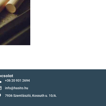
csolat
+36 20 931 2694
info@hasito.hu
7936 Szentlászló, Kossuth u. 10/A.