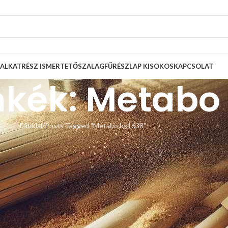
ALKATRÉSZ ISMERTETŐ
SZALAGFŰRÉSZLAP KISOKOS
KAPCSOLAT
mkék: Metabo
Főoldal
Posts Tagged "Metabo bs1638"