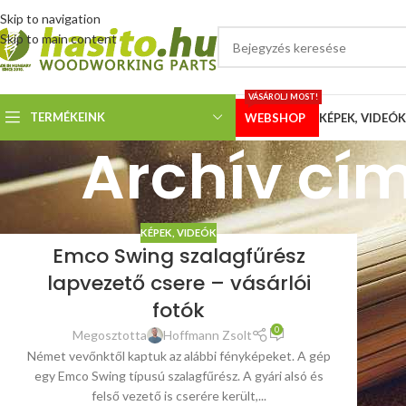
Skip to navigation
Skip to main content
VÁSÁROLJ MOST!
TERMÉKEINK
WEBSHOP
KÉPEK, VIDEÓK
Archív cí
KÉPEK, VIDEÓK
Emco Swing szalagfűrész
lapvezető csere – vásárlói
fotók
0
Megosztotta
Hoffmann Zsolt
Német vevőnktől kaptuk az alábbi fényképeket. A gép
egy Emco Swing típusú szalagfűrész. A gyári alsó és
felső vezető is cserére került,...