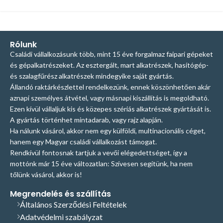
Rólunk
Családi vállalkozásunk több, mint 15 éve forgalmaz faipari gépeket
és gépalkatrészeket. Az esztergált, mart alkatrészek, hasítógép-
és szalagfűrész alkatrészek mindegyike saját gyártás.
Állandó raktárkészlettel rendelkezünk, ennek köszönhetően akár
aznapi személyes átvétel, vagy másnapi kiszállítás is megoldható.
Ezen kívül vállaljuk kis és közepes szériás alkatrészek gyártását is.
A gyártás történhet mintadarab, vagy rajz alapján.
Ha nálunk vásárol, akkor nem egy külföldi, multinacionális céget,
hanem egy Magyar családi vállalkozást támogat.
Rendkívül fontosnak tartjuk a vevői elégedettséget, így a
mottónk már 15 éve változatlan: Szívesen segítünk, ha nem
tőlünk vásárol, akkor is!
Megrendelés és szállítás
Általános Szerződési Feltételek
Adatvédelmi szabályzat