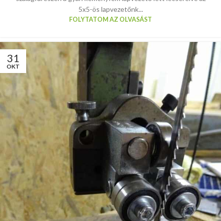
5x5-ös lapvezetőnk...
FOLYTATOM AZ OLVASÁST
31
OKT