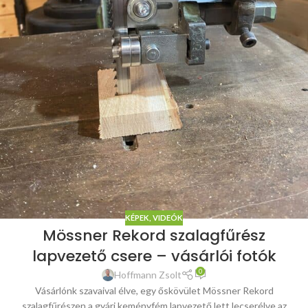
KÉPEK, VIDEÓK
Mössner Rekord szalagfűrész
lapvezető csere – vásárlói fotók
0
Hoffmann Zsolt
Vásárlónk szavaival élve, egy őskövület Mössner Rekord
szalagfűrészen a gyári keményfém lapvezető lett lecserélve az