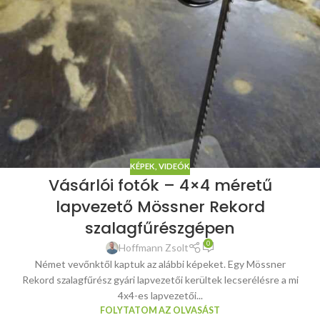
KÉPEK, VIDEÓK
Vásárlói fotók – 4×4 méretű
lapvezető Mössner Rekord
szalagfűrészgépen
0
Hoffmann Zsolt
Német vevőnktől kaptuk az alábbi képeket. Egy Mössner
Rekord szalagfűrész gyári lapvezetői kerültek lecserélésre a mi
4x4-es lapvezetői...
FOLYTATOM AZ OLVASÁST