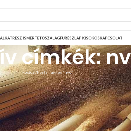
ALKATRÉSZ ISMERTETŐ
SZALAGFŰRÉSZLAP KISOKOS
KAPCSOLAT
ív címkék: n
Főoldal
Posts Tagged "nv6"