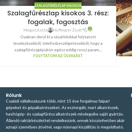
SZALAGFŰRÉSZLAP KISOKOS
Szalagfűrészlap kisokos 3. rész:
fogalak, fogosztás
2
Megosztotta
Hoffmann Zsolt
Gyakran derül ki a vásárlóinkkal folytatott
levelezésekből, telefonbeszélgetésekből, hogy a
szalagfűrészgépükön egész eddig rossz param...
FOLYTATOM AZ OLVASÁST
Rólunk
Családi vállalkozásunk több, mint 15 éve forgalmaz faipari
gépeket és gépalkatrészeket. Az esztergált, mart alkatrészek,
hasítógép- és szalagfűrész alkatrészek mindegyike saját gyártás.
Állandó raktárkészlettel rendelkezünk, ennek köszönhetően akár
aznapi személyes átvétel, vagy másnapi kiszállítás is megoldható.