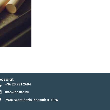
csolat
+36 20 931 2694
info@hasito.hu
7936 Szentlászló, Kossuth u. 10/A.