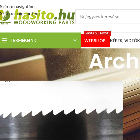
Skip to navigation
Skip to main content
VÁSÁROLJ MOST!
TERMÉKEINK
WEBSHOP
KÉPEK, VIDEÓK
Arch
29
OKT