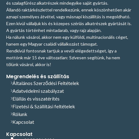
és szalagfűrész alkatrészek mindegyike saját gyártás.
Állandó raktárkészlettel rendelkezünk, ennek köszönhetően akár
aznapi személyes átvétel, vagy másnapi kiszállítás is megoldható.
Ezen kívül vállaljuk kis és közepes szériás alkatrészek gyártását is.
A gyártás történhet mintadarab, vagy rajz alapján.
Ha nálunk vásárol, akkor nem egy külföldi, multinacionális céget,
hanem egy Magyar családi vállalkozást támogat.
Rendkívül fontosnak tartjuk a vevői elégedettséget, így a
mottónk már 15 éve változatlan: Szívesen segítünk, ha nem
tőlünk vásárol, akkor is!
Megrendelés és szállítás
Általános Szerződési Feltételek
Adatvédelmi szabályzat
Elállás és visszatérítés
Fizetési & Szállítási feltételek
Rólunk
Kapcsolat
Kapcsolat