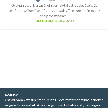
Gyakran derül ki a vásárlóinkkal folytatott levelezésekből,
telefonbeszélgetésekből, hogy a szalagfűrészgépükön egész
eddig rossz param...
FOLYTATOM AZ OLVASÁST
Rólunk
Családi vállalkozásunk több, mint 15 éve forgalmaz faipari gépeket
és gépalkatrészeket. Az esztergált, mart alkatrészek, hasítógép-