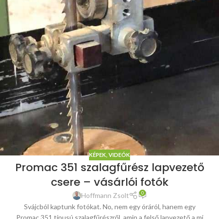
KÉPEK, VIDEÓK
Promac 351 szalagfűrész lapvezető
csere – vásárlói fotók
0
Hoffmann Zsolt
Svájcból kaptunk fotókat. No, nem egy óráról, hanem egy
Promac 351 típusú szalagfűrészről, amin a felső lapvezető a mi