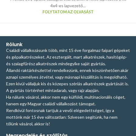
4x4-es lapvezető...
FOLYTATOM AZ OLVASÁST
Rólunk
Családi vállalkozásunk több, mint 15 éve forgalmaz faipari gépeket
és gépalkatrészeket. Az esztergált, mart alkatrészek, hasítógép-
és szalagfűrész alkatrészek mindegyike saját gyártás.
Állandó raktárkészlettel rendelkezünk, ennek köszönhetően akár
aznapi személyes átvétel, vagy másnapi kiszállítás is megoldható.
Ezen kívül vállaljuk kis és közepes szériás alkatrészek gyártását is.
A gyártás történhet mintadarab, vagy rajz alapján.
Ha nálunk vásárol, akkor nem egy külföldi, multinacionális céget,
hanem egy Magyar családi vállalkozást támogat.
Rendkívül fontosnak tartjuk a vevői elégedettséget, így a
mottónk már 15 éve változatlan: Szívesen segítünk, ha nem
tőlünk vásárol, akkor is!
Megrendelés és szállítás