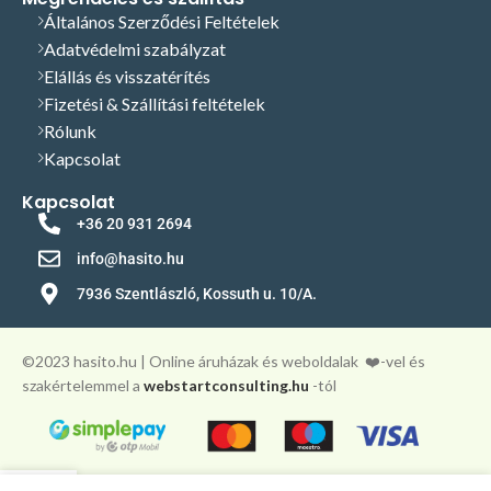
Általános Szerződési Feltételek
Adatvédelmi szabályzat
Elállás és visszatérítés
Fizetési & Szállítási feltételek
Rólunk
Kapcsolat
Kapcsolat
+36 20 931 2694
info@hasito.hu
7936 Szentlászló, Kossuth u. 10/A.
©️2023 hasito.hu | Online áruházak és weboldalak
❤️-vel és
szakértelemmel a
webstartconsulting.hu
-tól
0