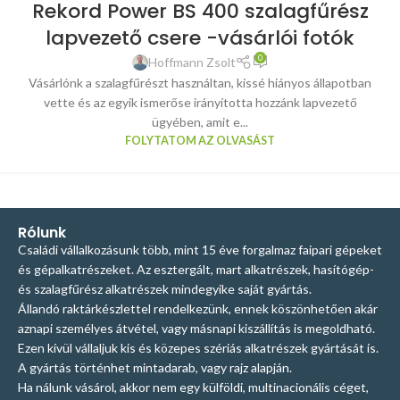
Rekord Power BS 400 szalagfűrész
lapvezető csere -vásárlói fotók
0
Hoffmann Zsolt
Vásárlónk a szalagfűrészt használtan, kissé hiányos állapotban
vette és az egyik ismerőse irányította hozzánk lapvezető
ügyében, amit e...
FOLYTATOM AZ OLVASÁST
Rólunk
Családi vállalkozásunk több, mint 15 éve forgalmaz faipari gépeket
és gépalkatrészeket. Az esztergált, mart alkatrészek, hasítógép-
és szalagfűrész alkatrészek mindegyike saját gyártás.
Állandó raktárkészlettel rendelkezünk, ennek köszönhetően akár
aznapi személyes átvétel, vagy másnapi kiszállítás is megoldható.
Ezen kívül vállaljuk kis és közepes szériás alkatrészek gyártását is.
A gyártás történhet mintadarab, vagy rajz alapján.
Ha nálunk vásárol, akkor nem egy külföldi, multinacionális céget,