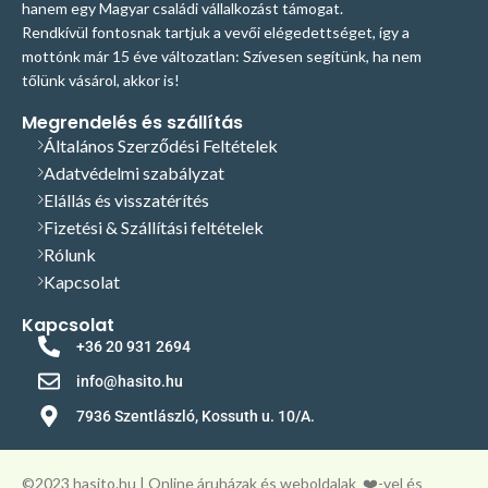
hanem egy Magyar családi vállalkozást támogat.
Rendkívül fontosnak tartjuk a vevői elégedettséget, így a
mottónk már 15 éve változatlan: Szívesen segítünk, ha nem
tőlünk vásárol, akkor is!
Megrendelés és szállítás
Általános Szerződési Feltételek
Adatvédelmi szabályzat
Elállás és visszatérítés
Fizetési & Szállítási feltételek
Rólunk
Kapcsolat
Kapcsolat
+36 20 931 2694
info@hasito.hu
7936 Szentlászló, Kossuth u. 10/A.
©️2023 hasito.hu | Online áruházak és weboldalak
❤️-vel és