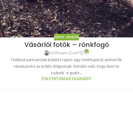
KÉPEK, VIDEÓK
Vásárlói fotók – rönkfogó
2
Hoffmann Zsolt
Holland partnerünk küldött rajzot egy rönkfogóról, amivel ők
rendszerint az erdőn dolgoznak. Kérdés volt, hogy ilyet le
tudunk -e gyárt...
FOLYTATOM AZ OLVASÁST