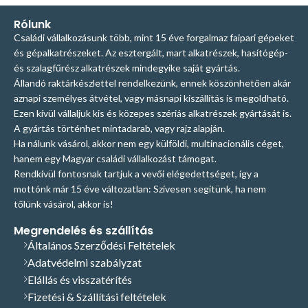
Rólunk
Családi vállalkozásunk több, mint 15 éve forgalmaz faipari gépeket
és gépalkatrészeket. Az esztergált, mart alkatrészek, hasítógép-
és szalagfűrész alkatrészek mindegyike saját gyártás.
Állandó raktárkészlettel rendelkezünk, ennek köszönhetően akár
aznapi személyes átvétel, vagy másnapi kiszállítás is megoldható.
Ezen kívül vállaljuk kis és közepes szériás alkatrészek gyártását is.
A gyártás történhet mintadarab, vagy rajz alapján.
Ha nálunk vásárol, akkor nem egy külföldi, multinacionális céget,
hanem egy Magyar családi vállalkozást támogat.
Rendkívül fontosnak tartjuk a vevői elégedettséget, így a
mottónk már 15 éve változatlan: Szívesen segítünk, ha nem
tőlünk vásárol, akkor is!
Megrendelés és szállítás
Általános Szerződési Feltételek
Adatvédelmi szabályzat
Elállás és visszatérítés
Fizetési & Szállítási feltételek