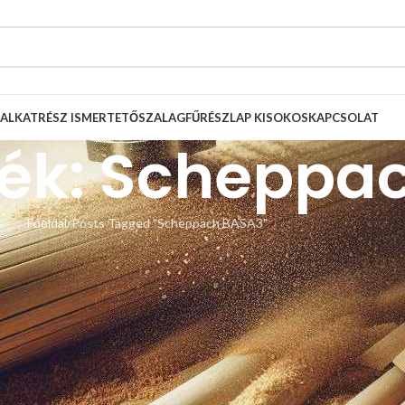
ALKATRÉSZ ISMERTETŐ
SZALAGFŰRÉSZLAP KISOKOS
KAPCSOLAT
kék: Scheppa
Főoldal
Posts Tagged "Scheppach BASA3"