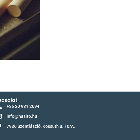
csolat
+36 20 931 2694
info@hasito.hu
7936 Szentlászló, Kossuth u. 10/A.