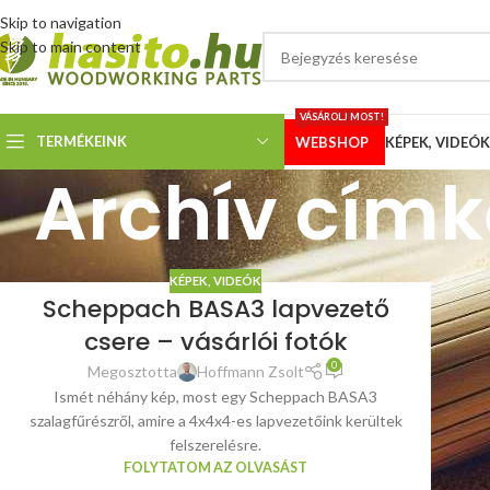
Skip to navigation
Skip to main content
VÁSÁROLJ MOST!
TERMÉKEINK
WEBSHOP
KÉPEK, VIDEÓK
Archív cím
KÉPEK, VIDEÓK
Scheppach BASA3 lapvezető
csere – vásárlói fotók
0
Megosztotta
Hoffmann Zsolt
Ismét néhány kép, most egy Scheppach BASA3
szalagfűrészről, amire a 4x4x4-es lapvezetőink kerültek
felszerelésre.
FOLYTATOM AZ OLVASÁST