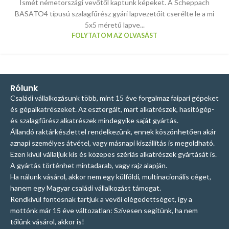
Ismét németországi vevőtől kaptunk képeket. A Scheppach
BASATO4 típusú szalagfűrész gyári lapvezetőit cserélte le a mi
5x5 méretű lapve...
FOLYTATOM AZ OLVASÁST
Rólunk
Családi vállalkozásunk több, mint 15 éve forgalmaz faipari gépeket
és gépalkatrészeket. Az esztergált, mart alkatrészek, hasítógép-
és szalagfűrész alkatrészek mindegyike saját gyártás.
Állandó raktárkészlettel rendelkezünk, ennek köszönhetően akár
aznapi személyes átvétel, vagy másnapi kiszállítás is megoldható.
Ezen kívül vállaljuk kis és közepes szériás alkatrészek gyártását is.
A gyártás történhet mintadarab, vagy rajz alapján.
Ha nálunk vásárol, akkor nem egy külföldi, multinacionális céget,
hanem egy Magyar családi vállalkozást támogat.
Rendkívül fontosnak tartjuk a vevői elégedettséget, így a
mottónk már 15 éve változatlan: Szívesen segítünk, ha nem
tőlünk vásárol, akkor is!