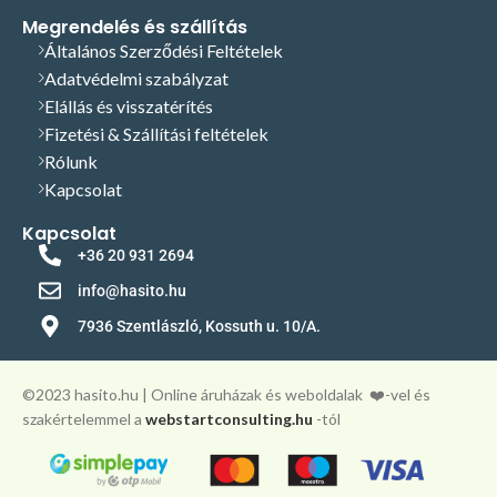
Megrendelés és szállítás
Általános Szerződési Feltételek
Adatvédelmi szabályzat
Elállás és visszatérítés
Fizetési & Szállítási feltételek
Rólunk
Kapcsolat
Kapcsolat
+36 20 931 2694
info@hasito.hu
7936 Szentlászló, Kossuth u. 10/A.
©️2023 hasito.hu | Online áruházak és weboldalak
❤️-vel és
szakértelemmel a
webstartconsulting.hu
-tól