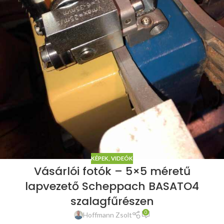
KÉPEK, VIDEÓK
Vásárlói fotók – 5×5 méretű
lapvezető Scheppach BASATO4
szalagfűrészen
0
Hoffmann Zsolt