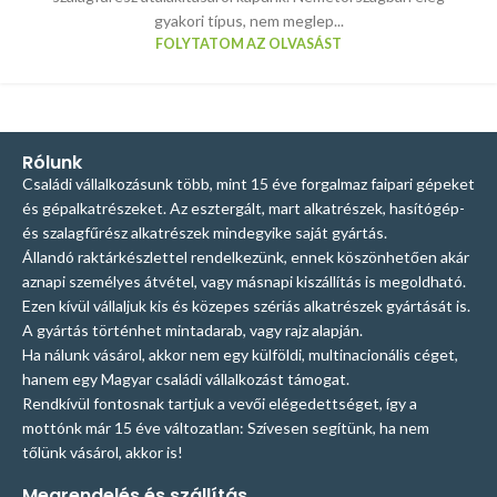
gyakori típus, nem meglep...
FOLYTATOM AZ OLVASÁST
Rólunk
Családi vállalkozásunk több, mint 15 éve forgalmaz faipari gépeket
és gépalkatrészeket. Az esztergált, mart alkatrészek, hasítógép-
és szalagfűrész alkatrészek mindegyike saját gyártás.
Állandó raktárkészlettel rendelkezünk, ennek köszönhetően akár
aznapi személyes átvétel, vagy másnapi kiszállítás is megoldható.
Ezen kívül vállaljuk kis és közepes szériás alkatrészek gyártását is.
A gyártás történhet mintadarab, vagy rajz alapján.
Ha nálunk vásárol, akkor nem egy külföldi, multinacionális céget,
hanem egy Magyar családi vállalkozást támogat.
Rendkívül fontosnak tartjuk a vevői elégedettséget, így a
mottónk már 15 éve változatlan: Szívesen segítünk, ha nem
tőlünk vásárol, akkor is!
Megrendelés és szállítás