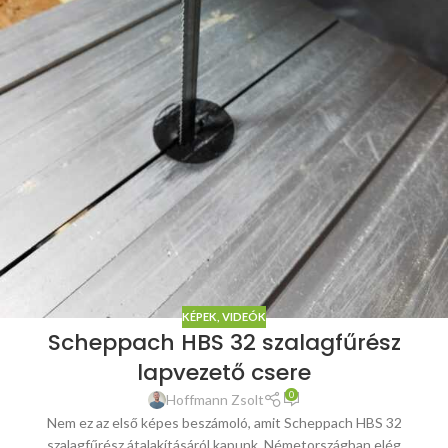
KÉPEK, VIDEÓK
Scheppach HBS 32 szalagfűrész
lapvezető csere
0
Hoffmann Zsolt
Nem ez az első képes beszámoló, amit Scheppach HBS 32
szalagfűrész átalakításáról kapunk. Németországban elég