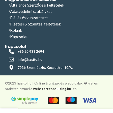
Általános Szerződési Feltételek
Adatvédelmi szabályzat
Elállás és visszatérítés
Fizetési & Szállítási feltételek
Rólunk
Kapcsolat
Kapcsolat
+36 20 931 2694
info@hasito.hu
7936 Szentlászló, Kossuth u. 10/A.
©️2023 hasito.hu | Online áruházak és weboldalak
❤️-vel és
szakértelemmel a
webstartconsulting.hu
-tól
0