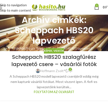
Skip to navigation
0
0
F
Skip to main content
Archív címkék:
Scheppach HBS20
lapvezető
Főoldal
Posts Tagged "Scheppach HBS20 lapvezető"
KÉPEK, VIDEÓK
Scheppach HBS20 szalagfűrész
lapvezető csere – vásárlói fotók
0
Hoffmann Zsolt
A Scheppach HBS20 modell lapvezető cseréjéről eddig még
nem kaptunk vásárlói fotókat. Most viszont igen. A 4x4-es
lapvezetőink kerültek...
FOLYTATOM AZ OLVASÁST