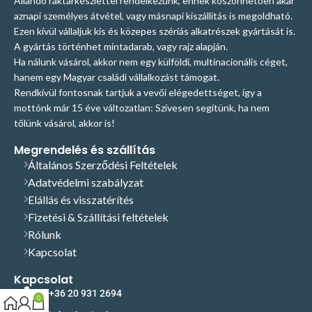
Állandó raktárkészlettel rendelkezünk, ennek köszönhetően akár
aznapi személyes átvétel, vagy másnapi kiszállítás is megoldható.
Ezen kívül vállaljuk kis és közepes szériás alkatrészek gyártását is.
A gyártás történhet mintadarab, vagy rajz alapján.
Ha nálunk vásárol, akkor nem egy külföldi, multinacionális céget,
hanem egy Magyar családi vállalkozást támogat.
Rendkívül fontosnak tartjuk a vevői elégedettséget, így a
mottónk már 15 éve változatlan: Szívesen segítünk, ha nem
tőlünk vásárol, akkor is!
Megrendelés és szállítás
Általános Szerződési Feltételek
Adatvédelmi szabályzat
Elállás és visszatérítés
Fizetési & Szállítási feltételek
Rólunk
Kapcsolat
Kapcsolat
+36 20 931 2694
0