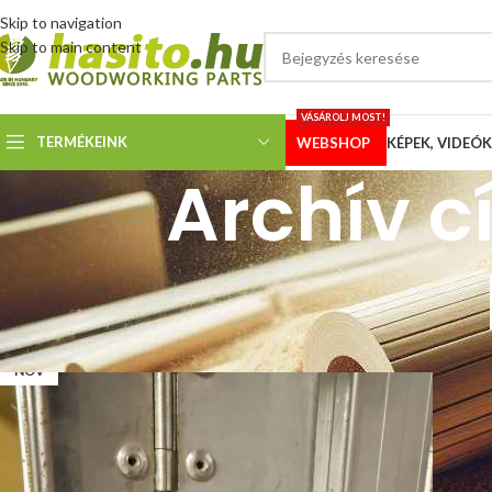
Skip to navigation
Skip to main content
VÁSÁROLJ MOST!
TERMÉKEINK
WEBSHOP
KÉPEK, VIDEÓK
Archív 
03
NOV