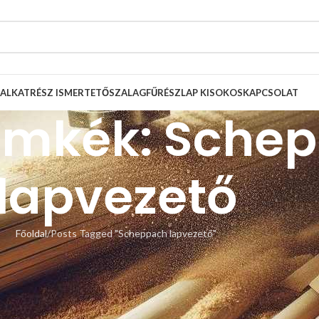
ALKATRÉSZ ISMERTETŐ
SZALAGFŰRÉSZLAP KISOKOS
KAPCSOLAT
címkék: Sche
lapvezető
Főoldal
Posts Tagged "Scheppach lapvezető"