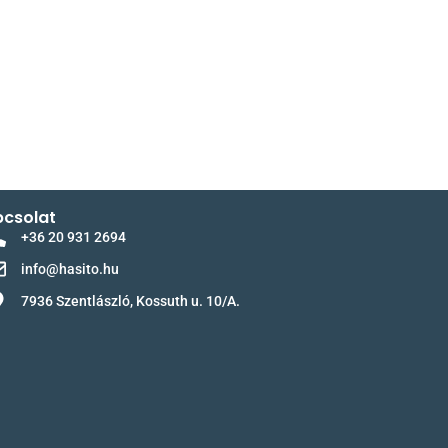
csolat
+36 20 931 2694
info@hasito.hu
7936 Szentlászló, Kossuth u. 10/A.