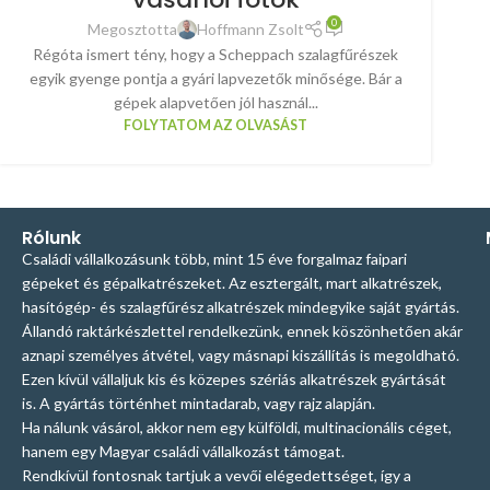
0
Megosztotta
Hoffmann Zsolt
Régóta ismert tény, hogy a Scheppach szalagfűrészek
egyik gyenge pontja a gyári lapvezetők minősége. Bár a
gépek alapvetően jól használ...
FOLYTATOM AZ OLVASÁST
Rólunk
Családi vállalkozásunk több, mint 15 éve forgalmaz faipari
gépeket és gépalkatrészeket. Az esztergált, mart alkatrészek,
hasítógép- és szalagfűrész alkatrészek mindegyike saját gyártás.
Állandó raktárkészlettel rendelkezünk, ennek köszönhetően akár
aznapi személyes átvétel, vagy másnapi kiszállítás is megoldható.
Ezen kívül vállaljuk kis és közepes szériás alkatrészek gyártását
is. A gyártás történhet mintadarab, vagy rajz alapján.
Ha nálunk vásárol, akkor nem egy külföldi, multinacionális céget,
hanem egy Magyar családi vállalkozást támogat.
Rendkívül fontosnak tartjuk a vevői elégedettséget, így a