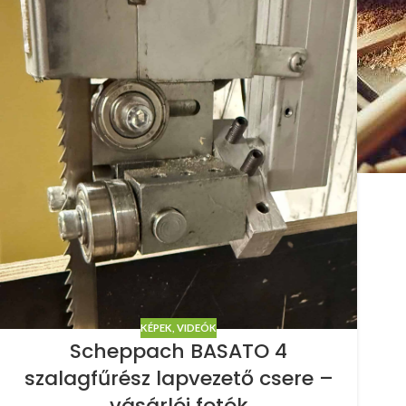
KÉPEK, VIDEÓK
Scheppach BASATO 4
szalagfűrész lapvezető csere –
vásárlói fotók