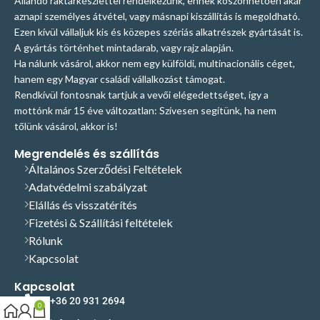
Állandó raktárkészlettel rendelkezünk, ennek köszönhetően akár
aznapi személyes átvétel, vagy másnapi kiszállítás is megoldható.
Ezen kívül vállaljuk kis és közepes szériás alkatrészek gyártását is.
A gyártás történhet mintadarab, vagy rajz alapján.
Ha nálunk vásárol, akkor nem egy külföldi, multinacionális céget,
hanem egy Magyar családi vállalkozást támogat.
Rendkívül fontosnak tartjuk a vevői elégedettséget, így a
mottónk már 15 éve változatlan: Szívesen segítünk, ha nem
tőlünk vásárol, akkor is!
Megrendelés és szállítás
Általános Szerződési Feltételek
Adatvédelmi szabályzat
Elállás és visszatérítés
Fizetési & Szállítási feltételek
Rólunk
Kapcsolat
Kapcsolat
+36 20 931 2694
0