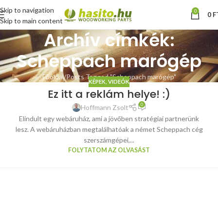
Skip to navigation
0
0
F
Skip to main content
Archív címkék:
Scheppach marógép
Főoldal
Posts Tagged "Scheppach marógép"
KÉPEK, VIDEÓK
Ez itt a reklám helye! :)
0
Hoffmann Zsolt
Elindult egy webáruház, ami a jövőben stratégiai partnerünk
lesz. A webáruházban megtalálhatóak a német Scheppach cég
szerszámgépei,...
FOLYTATOM AZ OLVASÁST