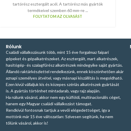
tartórész esztergált acél. A tartórész más gyártók
termékeivel szemben 60 mm-re ...
FOLYTATOM AZ OLVASÁST
Rólunk
Családi vállalkozásunk több, mint 15 éve forgalmaz faipari
gépeket és gépalkatrészeket. Az esztergált, mart alkatrészek,
hasítógép- és szalagfűrész alkatrészek mindegyike saját gyártás.
Állandó raktárkészlettel rendelkezünk, ennek köszönhetően akár
aznapi személyes átvétel, vagy másnapi kiszállítás is megoldható.
Ezen kívül vállaljuk kis és közepes szériás alkatrészek gyártását
is. A gyártás történhet mintadarab, vagy rajz alapján.
Ha nálunk vásárol, akkor nem egy külföldi, multinacionális céget,
hanem egy Magyar családi vállalkozást támogat.
Rendkívül fontosnak tartjuk a vevői elégedettséget, így a
mottónk már 15 éve változatlan: Szívesen segítünk, ha nem
tőlünk vásárol, akkor is!