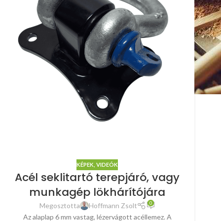
KÉPEK, VIDEÓK
Acél seklitartó terepjáró, vagy
munkagép lökhárítójára
0
Megosztotta
Hoffmann Zsolt
Az alaplap 6 mm vastag, lézervágott acéllemez. A