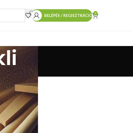
0
BELÉPÉS / REGISZTRÁCIÓ
li