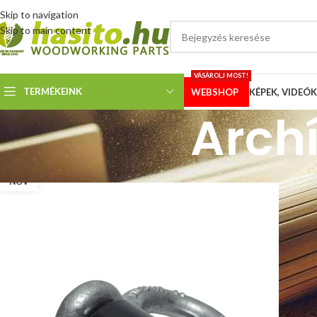
Skip to navigation
Skip to main content
VÁSÁROLJ MOST!
TERMÉKEINK
WEBSHOP
KÉPEK, VIDEÓK
Archí
09
NOV