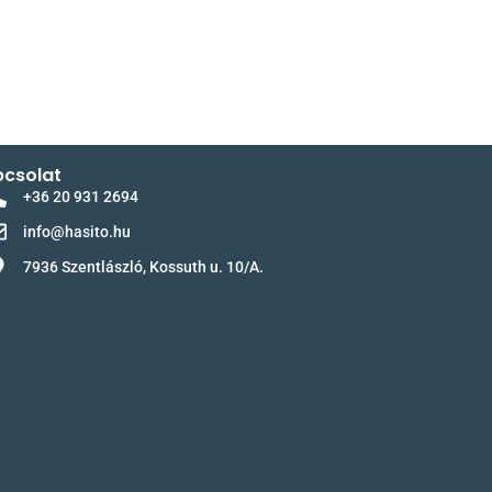
csolat
+36 20 931 2694
info@hasito.hu
7936 Szentlászló, Kossuth u. 10/A.