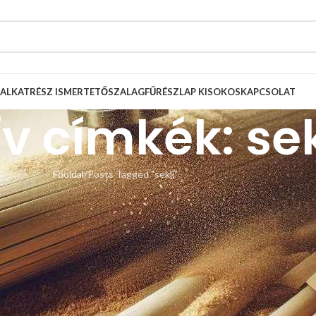
ALKATRÉSZ ISMERTETŐ
SZALAGFŰRÉSZLAP KISOKOS
KAPCSOLAT
v címkék: sek
Főoldal
Posts Tagged "sekli"