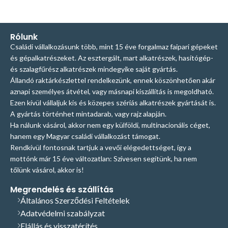
Rólunk
Családi vállalkozásunk több, mint 15 éve forgalmaz faipari gépeket
és gépalkatrészeket. Az esztergált, mart alkatrészek, hasítógép-
és szalagfűrész alkatrészek mindegyike saját gyártás.
Állandó raktárkészlettel rendelkezünk, ennek köszönhetően akár
aznapi személyes átvétel, vagy másnapi kiszállítás is megoldható.
Ezen kívül vállaljuk kis és közepes szériás alkatrészek gyártását is.
A gyártás történhet mintadarab, vagy rajz alapján.
Ha nálunk vásárol, akkor nem egy külföldi, multinacionális céget,
hanem egy Magyar családi vállalkozást támogat.
Rendkívül fontosnak tartjuk a vevői elégedettséget, így a
mottónk már 15 éve változatlan: Szívesen segítünk, ha nem
tőlünk vásárol, akkor is!
Megrendelés és szállítás
Általános Szerződési Feltételek
Adatvédelmi szabályzat
Elállás és visszatérítés