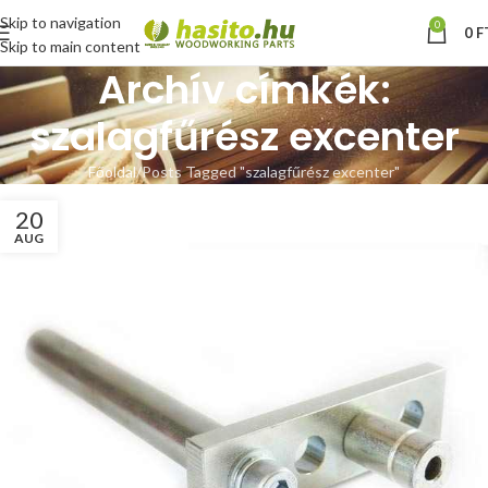
Skip to navigation
0
0
F
Skip to main content
Archív címkék:
szalagfűrész excenter
Főoldal
Posts Tagged "szalagfűrész excenter"
20
AUG