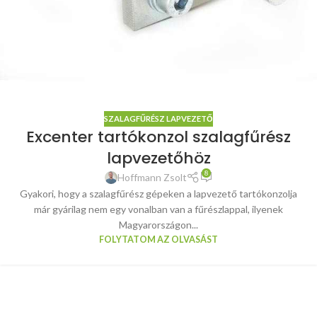
SZALAGFŰRÉSZ LAPVEZETŐ
Excenter tartókonzol szalagfűrész
lapvezetőhöz
8
Hoffmann Zsolt
Gyakori, hogy a szalagfűrész gépeken a lapvezető tartókonzolja
már gyárilag nem egy vonalban van a fűrészlappal, ilyenek
Magyarországon...
FOLYTATOM AZ OLVASÁST