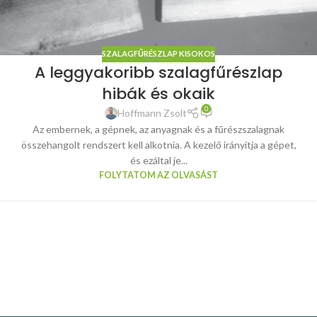
SZALAGFŰRÉSZLAP KISOKOS
A leggyakoribb szalagfűrészlap
hibák és okaik
0
Hoffmann Zsolt
Az embernek, a gépnek, az anyagnak és a fűrészszalagnak
összehangolt rendszert kell alkotnia. A kezelő irányítja a gépet,
és ezáltal je...
FOLYTATOM AZ OLVASÁST