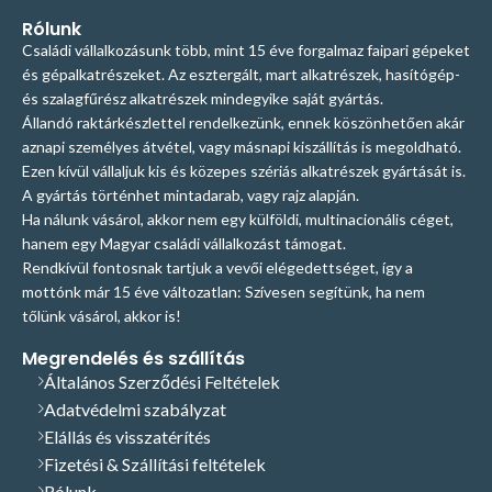
Rólunk
Családi vállalkozásunk több, mint 15 éve forgalmaz faipari gépeket
és gépalkatrészeket. Az esztergált, mart alkatrészek, hasítógép-
és szalagfűrész alkatrészek mindegyike saját gyártás.
Állandó raktárkészlettel rendelkezünk, ennek köszönhetően akár
aznapi személyes átvétel, vagy másnapi kiszállítás is megoldható.
Ezen kívül vállaljuk kis és közepes szériás alkatrészek gyártását is.
A gyártás történhet mintadarab, vagy rajz alapján.
Ha nálunk vásárol, akkor nem egy külföldi, multinacionális céget,
hanem egy Magyar családi vállalkozást támogat.
Rendkívül fontosnak tartjuk a vevői elégedettséget, így a
mottónk már 15 éve változatlan: Szívesen segítünk, ha nem
tőlünk vásárol, akkor is!
Megrendelés és szállítás
Általános Szerződési Feltételek
Adatvédelmi szabályzat
Elállás és visszatérítés
Fizetési & Szállítási feltételek
Rólunk