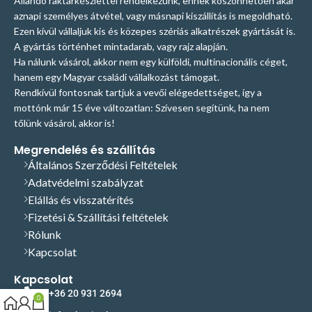
Állandó raktárkészlettel rendelkezünk, ennek köszönhetően akár
aznapi személyes átvétel, vagy másnapi kiszállítás is megoldható.
Ezen kívül vállaljuk kis és közepes szériás alkatrészek gyártását is.
A gyártás történhet mintadarab, vagy rajz alapján.
Ha nálunk vásárol, akkor nem egy külföldi, multinacionális céget,
hanem egy Magyar családi vállalkozást támogat.
Rendkívül fontosnak tartjuk a vevői elégedettséget, így a
mottónk már 15 éve változatlan: Szívesen segítünk, ha nem
tőlünk vásárol, akkor is!
Megrendelés és szállítás
Általános Szerződési Feltételek
Adatvédelmi szabályzat
Elállás és visszatérítés
Fizetési & Szállítási feltételek
Rólunk
Kapcsolat
Kapcsolat
+36 20 931 2694
0