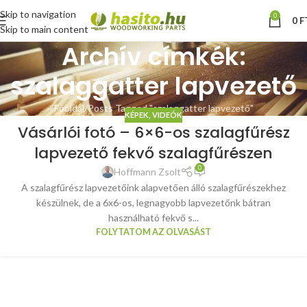
Skip to navigation
0
0
F
Skip to main content
Archív címkék:
szalaggatter lapvezető
Főoldal
Posts Tagged "szalaggatter lapvezető"
KÉPEK, VIDEÓK
Vásárlói fotó – 6×6-os szalagfűrész
lapvezető fekvő szalagfűrészen
0
Hoffmann Zsolt
A szalagfűrész lapvezetőink alapvetően álló szalagfűrészekhez
készülnek, de a 6x6-os, legnagyobb lapvezetőnk bátran
használható fekvő s...
FOLYTATOM AZ OLVASÁST