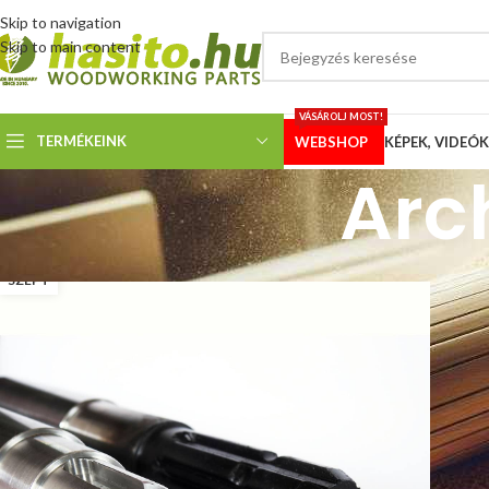
Skip to navigation
Skip to main content
VÁSÁROLJ MOST!
TERMÉKEINK
WEBSHOP
KÉPEK, VIDEÓK
Arch
12
SZEPT