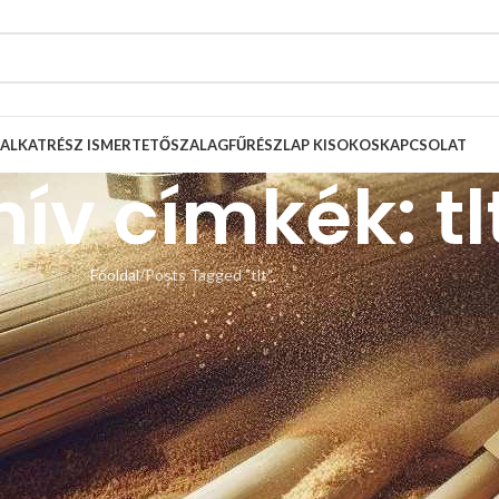
ALKATRÉSZ ISMERTETŐ
SZALAGFŰRÉSZLAP KISOKOS
KAPCSOLAT
ív címkék: tl
Főoldal
Posts Tagged "tlt"