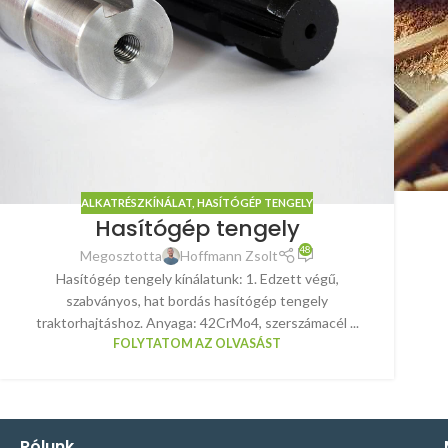
ALKATRÉSZKÍNÁLAT
,
HASÍTÓGÉP TENGELY
Hasítógép tengely
48
Megosztotta
Hoffmann Zsolt
Hasítógép tengely kínálatunk: 1. Edzett végű,
szabványos, hat bordás hasítógép tengely
traktorhajtáshoz. Anyaga: 42CrMo4, szerszámacél ...
FOLYTATOM AZ OLVASÁST
Rólunk