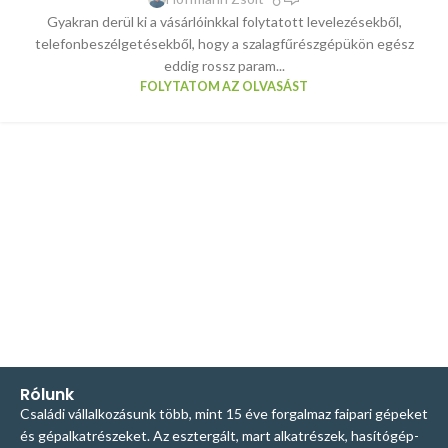
Gyakran derül ki a vásárlóinkkal folytatott levelezésekből,
telefonbeszélgetésekből, hogy a szalagfűrészgépükön egész
eddig rossz param...
FOLYTATOM AZ OLVASÁST
Rólunk
Családi vállalkozásunk több, mint 15 éve forgalmaz faipari gépeket
és gépalkatrészeket. Az esztergált, mart alkatrészek, hasítógép-