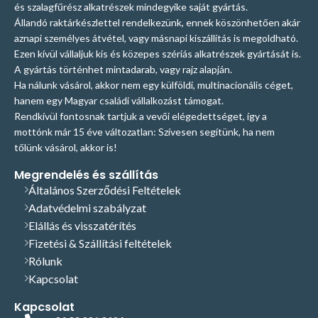
és szalagfűrész alkatrészek mindegyike saját gyártás.
Állandó raktárkészlettel rendelkezünk, ennek köszönhetően akár
aznapi személyes átvétel, vagy másnapi kiszállítás is megoldható.
Ezen kívül vállaljuk kis és közepes szériás alkatrészek gyártását is.
A gyártás történhet mintadarab, vagy rajz alapján.
Ha nálunk vásárol, akkor nem egy külföldi, multinacionális céget,
hanem egy Magyar családi vállalkozást támogat.
Rendkívül fontosnak tartjuk a vevői elégedettséget, így a
mottónk már 15 éve változatlan: Szívesen segítünk, ha nem
tőlünk vásárol, akkor is!
Megrendelés és szállítás
Általános Szerződési Feltételek
Adatvédelmi szabályzat
Elállás és visszatérítés
Fizetési & Szállítási feltételek
Rólunk
Kapcsolat
Kapcsolat