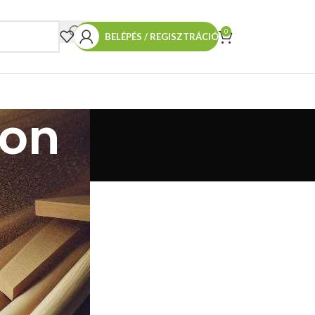
0
BELÉPÉS / REGISZTRÁCIÓ
zon