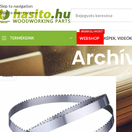
Skip to navigation
Skip to main content
VÁSÁROLJ MOST!
TERMÉKEINK
WEBSHOP
KÉPEK, VIDEÓK
Archí
08
MÁRC