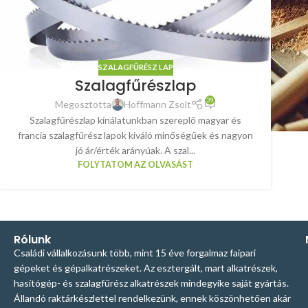
SZALAGFŰRÉSZ LAP
Szalagfűrészlap
39
Megosztotta
Hoffmann Zsolt
Szalagfűrészlap kínálatunkban szereplő magyar és
francia szalagfűrész lapok kiváló minőségűek és nagyon
jó ár/érték arányúak. A szal...
FOLYTATOM AZ OLVASÁST
Rólunk
Családi vállalkozásunk több, mint 15 éve forgalmaz faipari
gépeket és gépalkatrészeket. Az esztergált, mart alkatrészek,
hasítógép- és szalagfűrész alkatrészek mindegyike saját gyártás.
Állandó raktárkészlettel rendelkezünk, ennek köszönhetően akár