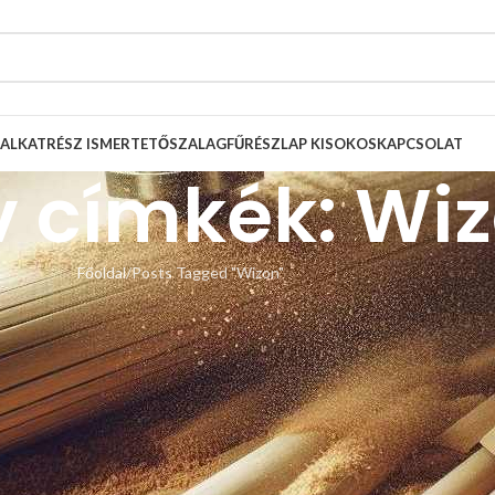
ALKATRÉSZ ISMERTETŐ
SZALAGFŰRÉSZLAP KISOKOS
KAPCSOLAT
v címkék: Wi
Főoldal
Posts Tagged "Wizon"