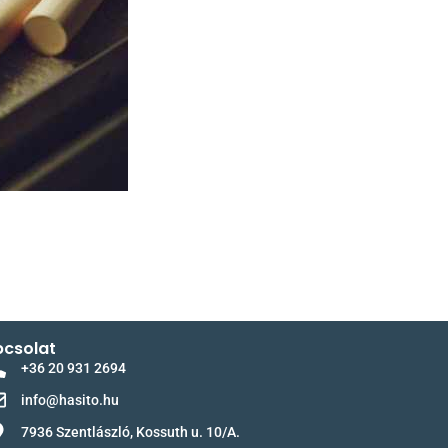
csolat
+36 20 931 2694
info@hasito.hu
7936 Szentlászló, Kossuth u. 10/A.