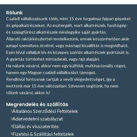
gépméretig, akár fekvő
csapágyszett mind az
ékszíjhajtású
szalagfűrészhez is.
Bizonytalan a
tengely
hez, mind pedig a
Rólunk
megfelelő termék
kardánmeghajtású tengely
hez is
Családi vállalkozásunk több, mint 15 éve forgalmaz faipari gépeket
kiválasztásában? Hívjon, vagy írjon
használható. A csapágycsövet
és gépalkatrészeket. Az esztergált, mart alkatrészek, hasítógép-
nekünk E-mailt, szívesen adunk
hegesztéssel kell rögzíteni, a
és szalagfűrész alkatrészek mindegyike saját gyártás.
segítséget, szakmai tanácsot! Tel:
rögzítéshez egyéb alkatrészt a
Állandó raktárkészlettel rendelkezünk, ennek köszönhetően akár
+36209312694
E-mail:
szett nem tartalmaz, a
aznapi személyes átvétel, vagy másnapi kiszállítás is megoldható.
info@hasito.hu
csapágycsövön rögzítő fülek nem
Ezen kívül vállaljuk kis és közepes szériás alkatrészek gyártását is.
találhatóak. Bizonytalan a
A gyártás történhet mintadarab, vagy rajz alapján.
megfelelő termék
Ha nálunk vásárol, akkor nem egy külföldi, multinacionális céget,
kiválasztásában? Hívjon, vagy írjon
hanem egy Magyar családi vállalkozást támogat.
nekünk E-mailt, szívesen adunk
segítséget, szakmai tanácsot! Tel:
Rendkívül fontosnak tartjuk a vevői elégedettséget, így a
+36209312694
E-mail:
mottónk már 15 éve változatlan: Szívesen segítünk, ha nem
info@hasito.hu
tőlünk vásárol, akkor is!
Megrendelés és szállítás
Általános Szerződési Feltételek
Adatvédelmi szabályzat
Elállás és visszatérítés
Fizetési & Szállítási feltételek