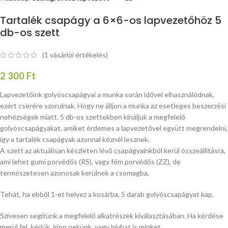
Tartalék csapágy a 6×6-os lapvezetőhöz 5
db-os szett
(
1
vásárlói értékelés)
2 300
Ft
Lapvezetőink golyóscsapágyai a munka során idővel elhasználódnak,
ezért cserére szorulnak. Hogy ne álljon a munka az esetleges beszerzési
nehézségek miatt, 5 db-os szettekben kínáljuk a megfelelő
golyóscsapágyakat, amiket érdemes a lapvezetővel együtt megrendelni,
így a tartalék csapágyak azonnal kéznél lesznek.
A szett az aktuálisan készleten lévő csapágyainkból kerül összeállításra,
ami lehet gumi porvédős (RS), vagy fém porvédős (ZZ), de
természetesen azonosak kerülnek a csomagba.
Tehát, ha ebből 1-et helyez a kosárba, 5 darab golyóscsapágyat kap.
Szívesen segítünk a megfelelő alkatrészek kiválasztásában. Ha kérdése
merül fel, kérjük, írjon nekünk, vagy hívhat is minket,