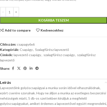
KOSÁRBA TESZEM
Add to compare
Kedvencekhez
Cikkszám:
csapagy6x6
Kategóriák:
Csapágy
,
Szalagfűrész lapvezető
Címkék:
lapvezető csapágy
,
szalagfűrész csapágy
,
szalagfűrész
lapvezető
Share:
Leírás
Lapvezetőink golyóscsapágyai a munka során idővel elhasználódnak,
ezért cserére szorulnak. Hogy ne álljon a munka az esetleges beszerzési
nehézségek miatt, 5 db-os szettekben kínáljuk a megfelelő
golyóscsapágyakat, amiket érdemes a lapvezetővel együtt megrendelni,