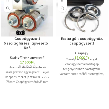
Csapágyazott
Esztergált csapágyház,
szalagfűrész lapvezető
csapágyszett
6×6
Csapágy
Szalagfűrész lapvezető
17 000
Ft
Méretpontos, esztergált
17 500
Ft
csapágyszett a hasítógép
Használható alsó vagy felső
tengelyeinkhez. Vastagfalú,
szalagvezető egységként! Teljes
varratmentes csőből esztergálva,
beépítési méret (h sz m): 85 x 75 x
garantáltan nem vetemedik
78 mm Csapágy átmérő: 35 mm
hegesztés közben. Hossz: 200 mm
(típus: 6202) Rögzítés: d=16 mm
Átmérő: 90 mm Falvastagság: 8
furaton keresztül,
mm Csapágyszett tartalma 1 db
imbuszcsavarokkal
Lapméretek:
esztergált csapágycső 2 db
12-50 mm, elsősorban 500-as
gumiporvédős golyóscsapágy
gépmérettől, egészen 800-as
(6208 2RS) 2 db zégergyűrű A