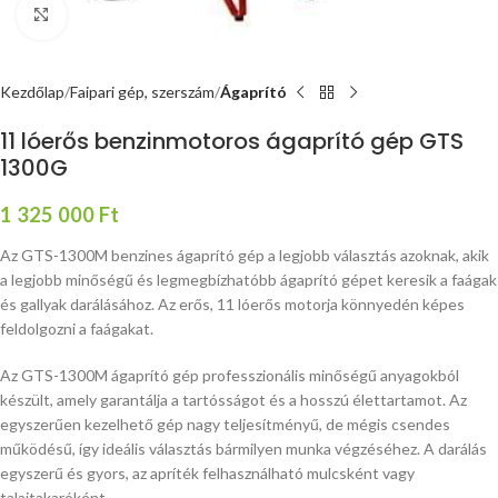
Nagyításhoz kattints ide
Kezdőlap
Faipari gép, szerszám
Ágaprító
11 lóerős benzinmotoros ágaprító gép GTS
1300G
1 325 000
Ft
Az GTS-1300M benzines ágaprító gép a legjobb választás azoknak, akik
a legjobb minőségű és legmegbízhatóbb ágaprító gépet keresik a faágak
és gallyak darálásához. Az erős, 11 lóerős motorja könnyedén képes
feldolgozni a faágakat.
Az GTS-1300M ágaprító gép professzionális minőségű anyagokból
készült, amely garantálja a tartósságot és a hosszú élettartamot. Az
egyszerűen kezelhető gép nagy teljesítményű, de mégis csendes
működésű, így ideális választás bármilyen munka végzéséhez. A darálás
egyszerű és gyors, az apríték felhasználható mulcsként vagy
talajtakaróként.