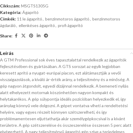
Cikkszám:
MSGTS1305G
Kategória:
Ágaprító
Címkék:
11 le ágaprító
,
benzinmotoros ágaprító
,
benzinmotoros
ágdaráló
,
ellenkéses ágaprító
,
profi ágaprító
Share:
Leírás
A GTM Professional sok éves tapasztalattal rendelkezik az ágaprítók
fejlesztésében és gyártásában. A GTS sorozat az egyik legjobban
keresett aprító a nyugat-európai piacon, ezt alátámasztják a vevői
visszaigazolások, a kiváló ár-érték arány, a teljesítmény és a minőség. A
gép nagyon átgondolt, egyedi dizájnnal rendelkezik. A bemeneti nyílás
alatt elhelyezett motornak köszönhetően nagyon kompakt és
helytakarékos. A gép súlypontja ideális pozícióban helyezkedik el, így
aránylag könnyű vele dolgozni. A gépet vontatva viheti a rendeltetési
helyére, vagy egyes részeit könnyen szétszerelheti, és így
problémamentesen eljuttathatja akár személygépkocsival is a kívánt
területre. A gép szétszerelése és összeszerelése összesen 5 perc alatt
elvégezhető. A nagy teljesítményű ágaprító gép szíve a terjedelmes