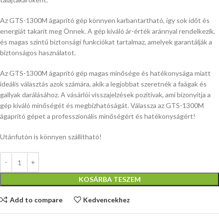
Az GTS-1300M ágaprító gép könnyen karbantartható, így sok időt és
energiát takarít meg Önnek. A gép kiváló ár-érték aránnyal rendelkezik,
és magas szintű biztonsági funkciókat tartalmaz, amelyek garantálják a
biztonságos használatot.
Az GTS-1300M ágaprító gép magas minősége és hatékonysága miatt
ideális választás azok számára, akik a legjobbat szeretnék a faágak és
gallyak darálásához. A vásárlói visszajelzések pozitívak, ami bizonyítja a
gép kiváló minőségét és megbízhatóságát. Válassza az GTS-1300M
ágaprító gépet a professzionális minőségért és hatékonyságért!
Utánfutón is könnyen szállítható!
KOSÁRBA TESZEM
Add to compare
Kedvencekhez