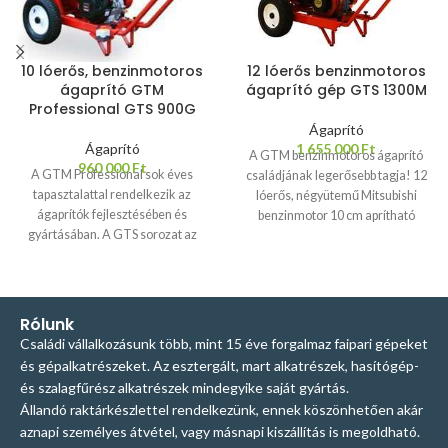
egyszerűen felapríthatók. Az
állítható terelőelem segítségével
az aprítékot irányíthatja, és
10 lóerős, benzinmotoros
12 lóerős benzinmotoros
elhelyezheti a talicskában, vagy
ágaprító GTM
ágaprító gép GTS 1300M
más megfelelő edényben.
Professional GTS 900G
Ágaprító
Ágaprító
1 655 000
Ft
A GTM benzinmotoros ágaprító
960 000
Ft
A GTM Professional sok éves
családjának legerősebb tagja! 12
tapasztalattal rendelkezik az
lóerős, négyütemű Mitsubishi
ágaprítók fejlesztésében és
benzinmotor 10 cm aprítható
gyártásában. A GTS sorozat az
ágátmérő 2 forgó és egy stabil
egyik legjobban keresett aprító a
ellenkés Könnyű szét és
nyugat-európai piacon, ezt
összeszerelhetőség Optimális
alátámasztják a vevői
súlyelosztás a a könnyű
visszaigazolások, a kiváló ár-érték
mozgathatóság érdekében Nagy
Rólunk
arány, a teljesítmény és a minőség.
méretű (39 cm átmérő) kerekek Az
Családi vállalkozásunk több, mint 15 éve forgalmaz faipari gépeket
A gép nagyon átgondolt, egyedi
GTS-1300M benzines ágaprító gép
és gépalkatrészeket. Az esztergált, mart alkatrészek, hasítógép-
dizájnnal rendelkezik. A bemeneti
a tökéletes választás azok
és szalagfűrész alkatrészek mindegyike saját gyártás.
nyílás alatt elhelyezett motornak
számára, akik magas minőségű,
Állandó raktárkészlettel rendelkezünk, ennek köszönhetően akár
köszönhetően nagyon kompakt és
megbízható és hatékony ágaprító
aznapi személyes átvétel, vagy másnapi kiszállítás is megoldható.
helytakarékos. A gép súlypontja
gépet keresnek, hogy