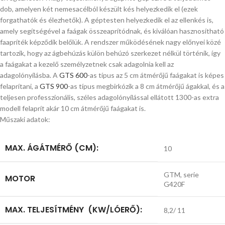
dob, amelyen két nemesacélból készült kés helyezkedik el (ezek
forgathatók és élezhetők). A géptesten helyezkedik el az ellenkés is,
amely segítségével a faágak összeaprítódnak, és kiválóan hasznosítható
faapríték képződik belőlük. A rendszer működésének nagy előnyei közé
tartozik, hogy az ágbehúzás külön behúzó szerkezet nélkül történik, így
a faágakat a kezelő személyzetnek csak adagolnia kell az
adagolónyílásba. A
GTS 600
-as típus az 5 cm átmérőjű faágakat is képes
felaprítani, a
GTS 900
-as típus megbirkózik a 8 cm átmérőjű ágakkal, és a
teljesen professzionális, széles adagolónyílással ellátott 1300-as extra
modell felaprít akár 10 cm átmérőjű faágakat is.
Műszaki adatok:
MAX. ÁGÁTMÉRŐ (CM):
10
GTM, serie
MOTOR
G420F
MAX. TELJESÍTMÉNY (KW/LÓERŐ):
8,2/ 11