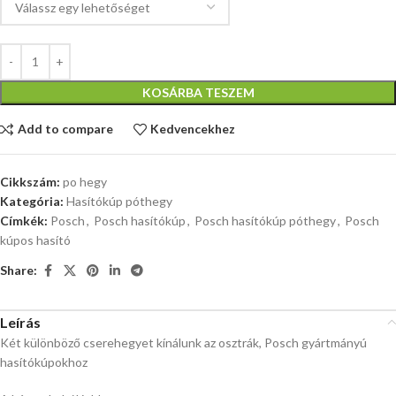
KOSÁRBA TESZEM
Add to compare
Kedvencekhez
Cikkszám:
po hegy
Kategória:
Hasítókúp póthegy
Címkék:
Posch
,
Posch hasítókúp
,
Posch hasítókúp póthegy
,
Posch
kúpos hasító
Share:
Leírás
Két különböző cserehegyet kínálunk az osztrák, Posch gyártmányú
hasítókúpokhoz