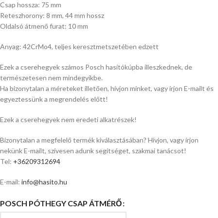
Csap hossza: 75 mm
Reteszhorony: 8 mm, 44 mm hossz
Oldalsó átmenő furat: 10 mm
Anyag: 42CrMo4, teljes keresztmetszetében edzett
Ezek a cserehegyek számos Posch hasítókúpba illeszkednek, de
természetesen nem mindegyikbe.
Ha bizonytalan a méreteket illetően, hívjon minket, vagy írjon E-mailt és
egyeztessünk a megrendelés előtt!
Ezek a cserehegyek nem eredeti alkatrészek!
Bizonytalan a megfelelő termék kiválasztásában? Hívjon, vagy írjon
nekünk E-mailt, szívesen adunk segítséget, szakmai tanácsot!
Tel:
+36209312694
E-mail:
info@hasito.hu
POSCH PÓTHEGY CSAP ÁTMÉRŐ