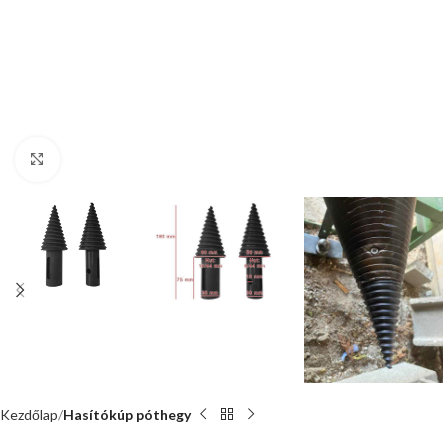
Nagyításhoz kattints ide
Kezdőlap
Hasítókúp póthegy