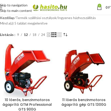
Skip to navigation
0
0
F
Skip to main content
Kezdőlap
Termék szállítási osztályok
Ingyenes házhozszállítás
Mind a(z) 5 találat megjelenítve
Listázás
9
12
18
24
10 lóerős, benzinmotoros
11 lóerős benzinmotoros
ágaprító GTM Professional
ágaprító gép GTS 1300G
GTS 900G