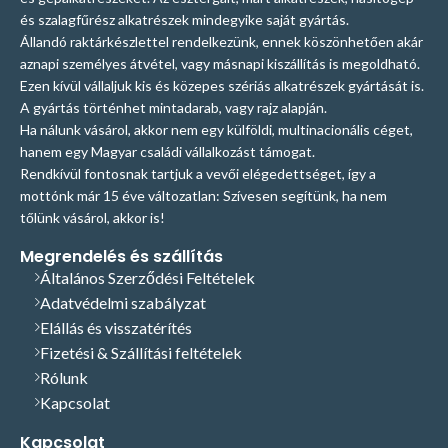
és szalagfűrész alkatrészek mindegyike saját gyártás.
Állandó raktárkészlettel rendelkezünk, ennek köszönhetően akár
aznapi személyes átvétel, vagy másnapi kiszállítás is megoldható.
Ezen kívül vállaljuk kis és közepes szériás alkatrészek gyártását is.
A gyártás történhet mintadarab, vagy rajz alapján.
Ha nálunk vásárol, akkor nem egy külföldi, multinacionális céget,
hanem egy Magyar családi vállalkozást támogat.
Rendkívül fontosnak tartjuk a vevői elégedettséget, így a
mottónk már 15 éve változatlan: Szívesen segítünk, ha nem
tőlünk vásárol, akkor is!
Megrendelés és szállítás
Általános Szerződési Feltételek
Adatvédelmi szabályzat
Elállás és visszatérítés
Fizetési & Szállítási feltételek
Rólunk
Kapcsolat
Kapcsolat