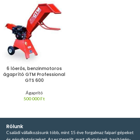
6 lóerős, benzinmotoros
ágaprító GTM Professional
GTS 600
Ágaprító
500 000
Ft
Rólunk
Családi vállalkozásunk több, mint 15 éve forgalmaz faipari gépeket
és gépalkatrészeket. Az esztergált, mart alkatrészek, hasítógép-