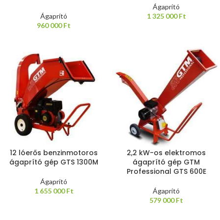
Ágaprító
Ágaprító
1 325 000
Ft
960 000
Ft
12 lóerős benzinmotoros
2,2 kW-os elektromos
ágaprító gép GTS 1300M
ágaprító gép GTM
Professional GTS 600E
Ágaprító
1 655 000
Ft
Ágaprító
579 000
Ft