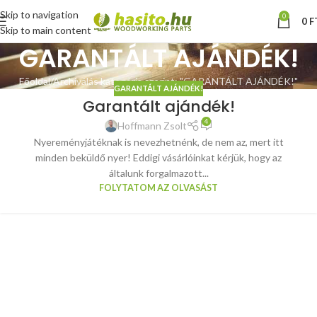
Skip to navigation
0
0
F
Skip to main content
GARANTÁLT AJÁNDÉK!
Főoldal
Archiválás kategória szerint: "GARANTÁLT AJÁNDÉK!"
GARANTÁLT AJÁNDÉK!
Garantált ajándék!
4
Hoffmann Zsolt
Nyereményjátéknak is nevezhetnénk, de nem az, mert itt
minden beküldő nyer! Eddigi vásárlóinkat kérjük, hogy az
általunk forgalmazott...
FOLYTATOM AZ OLVASÁST