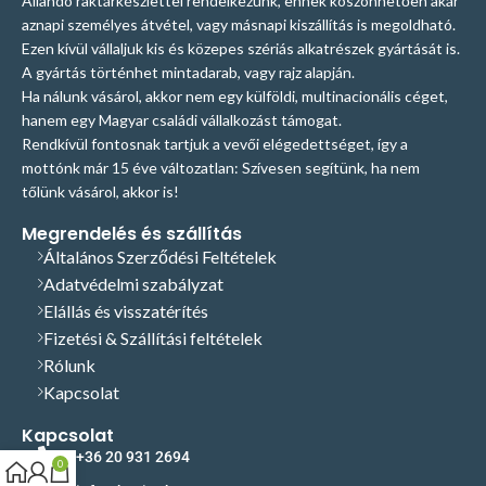
Állandó raktárkészlettel rendelkezünk, ennek köszönhetően akár
aznapi személyes átvétel, vagy másnapi kiszállítás is megoldható.
Ezen kívül vállaljuk kis és közepes szériás alkatrészek gyártását is.
A gyártás történhet mintadarab, vagy rajz alapján.
Ha nálunk vásárol, akkor nem egy külföldi, multinacionális céget,
hanem egy Magyar családi vállalkozást támogat.
Rendkívül fontosnak tartjuk a vevői elégedettséget, így a
mottónk már 15 éve változatlan: Szívesen segítünk, ha nem
tőlünk vásárol, akkor is!
Megrendelés és szállítás
Általános Szerződési Feltételek
Adatvédelmi szabályzat
Elállás és visszatérítés
Fizetési & Szállítási feltételek
Rólunk
Kapcsolat
Kapcsolat
+36 20 931 2694
0