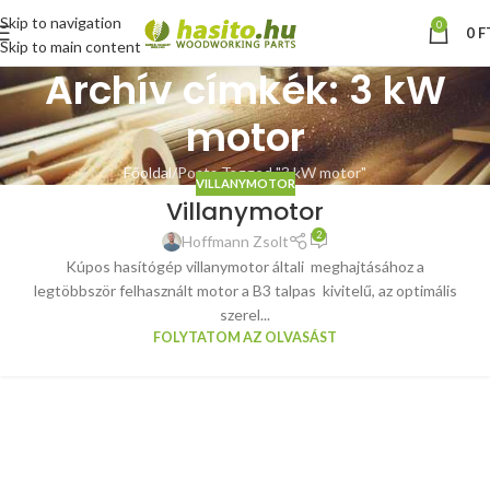
Skip to navigation
0
0
F
Skip to main content
Archív címkék: 3 kW
motor
Főoldal
Posts Tagged "3 kW motor"
VILLANYMOTOR
Villanymotor
2
Hoffmann Zsolt
Kúpos hasítógép villanymotor általi meghajtásához a
legtöbbször felhasznált motor a B3 talpas kivitelű, az optimális
szerel...
FOLYTATOM AZ OLVASÁST