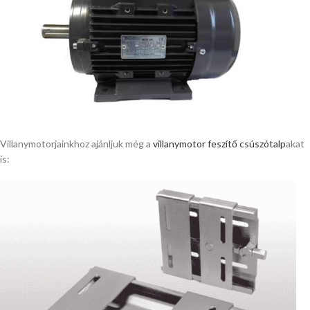
Villanymotorjainkhoz ajánljuk még a
villanymotor feszítő csúszótalp
akat
is: