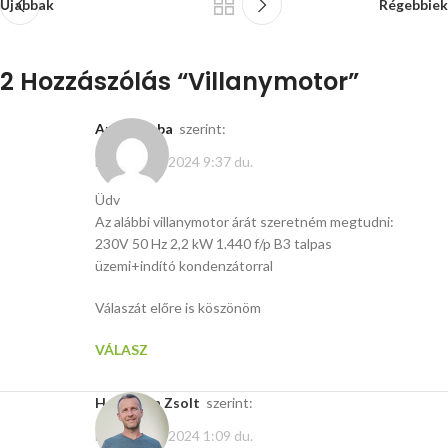
Újabbak
Régebbiek
2 Hozzászólás “
Villanymotor
”
antal csaba
szerint:
március 15, 2024 9:37 du.
Üdv
Az alábbi villanymotor árát szeretném megtudni:
230V 50 Hz 2,2 kW 1.440 f/p B3 talpas
üzemi+indító kondenzátorral
Válaszát előre is köszönöm
VÁLASZ
Hoffmann Zsolt
szerint:
március 18, 2024 1:09 du.