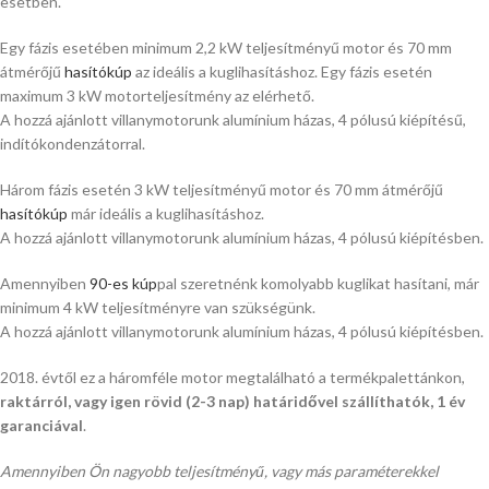
esetben.
Egy fázis esetében minimum 2,2 kW teljesítményű motor és 70 mm
átmérőjű
hasítókúp
az ideális a kuglihasításhoz. Egy fázis esetén
maximum 3 kW motorteljesítmény az elérhető.
A hozzá ajánlott villanymotorunk alumínium házas, 4 pólusú kiépítésű,
indítókondenzátorral.
Három fázis esetén 3 kW teljesítményű motor és 70 mm átmérőjű
hasítókúp
már ideális a kuglihasításhoz.
A hozzá ajánlott villanymotorunk alumínium házas, 4 pólusú kiépítésben.
Amennyiben
90-es kúp
pal szeretnénk komolyabb kuglikat hasítani, már
minimum 4 kW teljesítményre van szükségünk.
A hozzá ajánlott villanymotorunk alumínium házas, 4 pólusú kiépítésben.
2018. évtől ez a háromféle motor megtalálható a termékpalettánkon,
raktárról, vagy igen rövid (2-3 nap) határidővel szállíthatók, 1 év
garanciával
.
Amennyiben Ön nagyobb teljesítményű, vagy más paraméterekkel