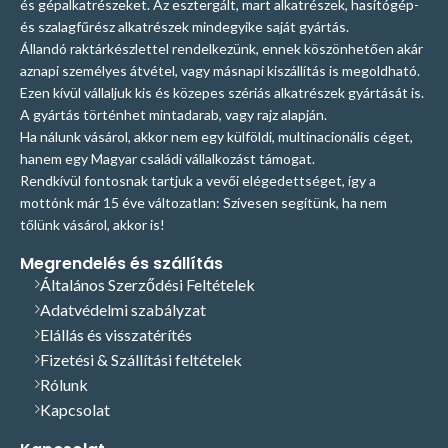
és gépalkatrészeket. Az esztergált, mart alkatrészek, hasítógép-
és szalagfűrész alkatrészek mindegyike saját gyártás.
Állandó raktárkészlettel rendelkezünk, ennek köszönhetően akár
aznapi személyes átvétel, vagy másnapi kiszállítás is megoldható.
Ezen kívül vállaljuk kis és közepes szériás alkatrészek gyártását is.
A gyártás történhet mintadarab, vagy rajz alapján.
Ha nálunk vásárol, akkor nem egy külföldi, multinacionális céget,
hanem egy Magyar családi vállalkozást támogat.
Rendkívül fontosnak tartjuk a vevői elégedettséget, így a
mottónk már 15 éve változatlan: Szívesen segítünk, ha nem
tőlünk vásárol, akkor is!
Megrendelés és szállítás
Általános Szerződési Feltételek
Adatvédelmi szabályzat
Elállás és visszatérítés
Fizetési & Szállítási feltételek
Rólunk
Kapcsolat