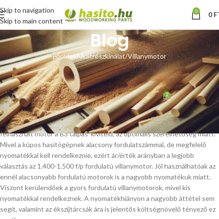
Skip to navigation
0
0
F
Skip to main content
Blog
Főoldal
Alkatrészkínálat
Villanymotor
VILLANYMOTOR
Villanymotor
2
Hoffmann Zsolt
Be január 16, 2018
Kúpos hasítógép villanymotor általi meghajtásához a legtöbbször
felhasznált motor a B3 talpas kivitelű, az optimális szerelhetőség miatt.
Mivel a kúpos hasítógépnek alacsony fordulatszámmal, de megfelelő
nyomatékkal kell rendelkeznie, ezért ár/érték arányban a legjobb
választás az 1.400-1.500 f/p fordulatú villanymotor. Jól használhatóak az
ennél alacsonyabb fordulatú motorok is a nagyobb nyomatékuk miatt.
Viszont kerülendőek a gyors fordulatú villanymotorok, mivel kis
nyomatékkal rendelkeznek. A nyomatékhiányon a nagyobb áttétel sem
segít, valamint az ékszíjtárcsák ára is jelentős költségnövelő tényező ez