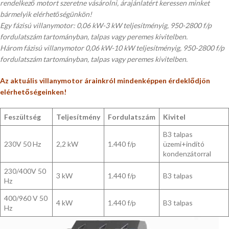
rendelkező motort szeretne vásárolni, árajánlatért keressen minket
bármelyik elérhetőségünkön!
Egy fázisú villanymotor: 0,06 kW-3 kW teljesítményig, 950-2800 f/p
fordulatszám tartományban, talpas vagy peremes kivitelben.
Három fázisú villanymotor 0,06 kW-10 kW teljesítményig, 950-2800 f/p
fordulatszám tartományban, talpas vagy peremes kivitelben.
Az aktuális villanymotor árainkról mindenképpen érdeklődjön
elérhetőségeinken!
Feszültség
Teljesítmény
Fordulatszám
Kivitel
B3 talpas
230V 50 Hz
2,2 kW
1.440 f/p
üzemi+indító
kondenzátorral
230/400V 50
3 kW
1.440 f/p
B3 talpas
Hz
400/960 V 50
4 kW
1.440 f/p
B3 talpas
Hz