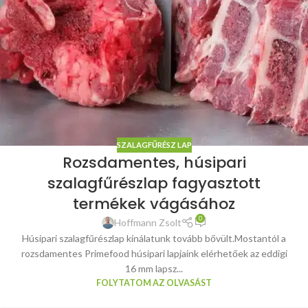
SZALAGFŰRÉSZ LAP
Rozsdamentes, húsipari
szalagfűrészlap fagyasztott
termékek vágásához
0
Hoffmann Zsolt
Húsipari szalagfűrészlap kínálatunk tovább bővült.Mostantól a
rozsdamentes Primefood húsipari lapjaink elérhetőek az eddigi
16 mm lapsz...
FOLYTATOM AZ OLVASÁST