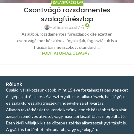
SZALAGFŰRÉSZ LAP
Csontvágó rozsdamentes
szalagfűrészlap
4
Hoffmann Zsolt
Az alábbi, rozsdamentes fűrészlapok kifejezetten
csontvágáshoz készülnek, fogalakjuk, fogosztásuk is a
húsiparban megszokott standard, ...
FOLYTATOM AZ OLVASÁST
Rólunk
Családi vállalkozásunk több, mint 15 éve forgalmaz faipari gépeket
és gépalkatrészeket. Az esztergált, mart alkatrészek, hasítógép-
és szalagfűrész alkatrészek mindegyike saját gyártás.
Állandó raktárkészlettel rendelkezünk, ennek köszönhetően akár
aznapi személyes átvétel, vagy másnapi kiszállítás is megoldható.
Ezen kívül vállaljuk kis és közepes szériás alkatrészek gyártását is.
A gyártás történhet mintadarab, vagy rajz alapján.