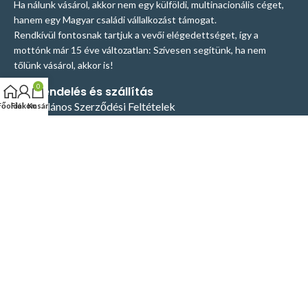
Ha nálunk vásárol, akkor nem egy külföldi, multinacionális céget,
hanem egy Magyar családi vállalkozást támogat.
Rendkívül fontosnak tartjuk a vevői elégedettséget, így a
mottónk már 15 éve változatlan: Szívesen segítünk, ha nem
tőlünk vásárol, akkor is!
0
Megrendelés és szállítás
Általános Szerződési Feltételek
Főoldal
Fiókom
Kosár
Adatvédelmi szabályzat
Elállás és visszatérítés
Fizetési & Szállítási feltételek
Rólunk
Kapcsolat
Kapcsolat
+36 20 931 2694
info@hasito.hu
7936 Szentlászló, Kossuth u. 10/A.