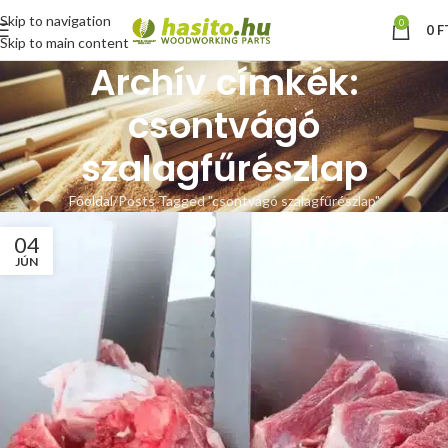
Skip to navigation
0
0
F
Skip to main content
Archív címkék:
csontvágó
szalagfűrészlap
Főoldal
Posts Tagged "csontvágó szalagfűrészlap"
04
JÚN