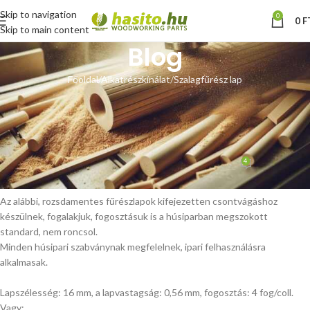
Skip to navigation
0
0
F
Skip to main content
Blog
Főoldal
Alkatrészkínálat
Szalagfűrész lap
SZALAGFŰRÉSZ LAP
Csontvágó rozsdamentes
szalagfűrészlap
4
Hoffmann Zsolt
Be augusztus 21, 2020
Az alábbi, rozsdamentes fűrészlapok kifejezetten csontvágáshoz
készülnek, fogalakjuk, fogosztásuk is a húsiparban megszokott
standard, nem roncsol.
Minden húsipari szabványnak megfelelnek, ipari felhasználásra
alkalmasak.
Lapszélesség: 16 mm, a lapvastagság: 0,56 mm, fogosztás: 4 fog/coll.
Vagy: