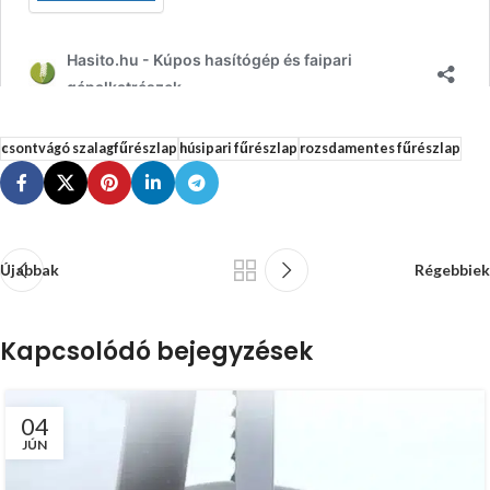
csontvágó szalagfűrészlap
húsipari fűrészlap
rozsdamentes fűrészlap
Újabbak
Régebbiek
Kapcsolódó bejegyzések
04
JÚN