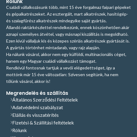
Rólunk
Családi vállalkozásunk több, mint 15 éve forgalmaz faipari gépeket
és gépalkatrészeket. Az esztergált, mart alkatrészek, hasítógép-
és szalagfűrész alkatrészek mindegyike saját gyártás.
Állandó raktárkészlettel rendelkezünk, ennek köszönhetően akár
aznapi személyes átvétel, vagy másnapi kiszállítás is megoldható.
Ezen kívül vállaljuk kis és közepes szériás alkatrészek gyártását is.
A gyártás történhet mintadarab, vagy rajz alapján.
Ha nálunk vásárol, akkor nem egy külföldi, multinacionális céget,
hanem egy Magyar családi vállalkozást támogat.
Rendkívül fontosnak tartjuk a vevői elégedettséget, így a
mottónk már 15 éve változatlan: Szívesen segítünk, ha nem
tőlünk vásárol, akkor is!
Megrendelés és szállítás
Általános Szerződési Feltételek
Adatvédelmi szabályzat
Elállás és visszatérítés
Fizetési & Szállítási feltételek
Rólunk