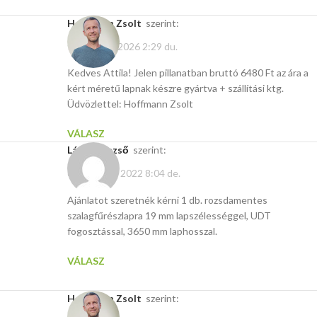
Hoffmann Zsolt
szerint:
február 23, 2026 2:29 du.
Kedves Attila! Jelen pillanatban bruttó 6480 Ft az ára a
kért méretű lapnak készre gyártva + szállítási ktg.
Üdvözlettel: Hoffmann Zsolt
VÁLASZ
László Dezső
szerint:
október 11, 2022 8:04 de.
Ajánlatot szeretnék kérni 1 db. rozsdamentes
szalagfűrészlapra 19 mm lapszélességgel, UDT
fogosztással, 3650 mm laphosszal.
VÁLASZ
Hoffmann Zsolt
szerint: