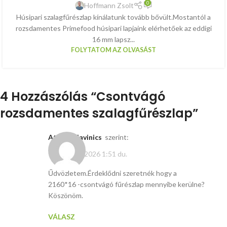
0
Hoffmann Zsolt
Húsipari szalagfűrészlap kínálatunk tovább bővült.Mostantól a
rozsdamentes Primefood húsipari lapjaink elérhetőek az eddigi
16 mm lapsz...
FOLYTATOM AZ OLVASÁST
4 Hozzászólás “
Csontvágó
rozsdamentes szalagfűrészlap
”
attila szlavinics
szerint:
február 23, 2026 1:51 du.
Űdvözletem.Érdeklődni szeretnék hogy a
2160*16 -csontvágó fűrészlap mennyibe kerülne?
Köszönöm.
VÁLASZ