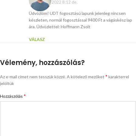
október 11, 2022 8:12 de.
Üdvözlöm! UDT fogosztású lapunk jelenleg nincsen
készleten, normál fogosztással 9400 Ft a vágáskész lap
ára. Üdvözlettel: Hoffmann Zsolt
VÁLASZ
Vélemény, hozzászólás?
*
Az e-mail címet nem tesszük közzé.
A kötelező mezőket
karakterrel
jelöltük
*
Hozzászólás