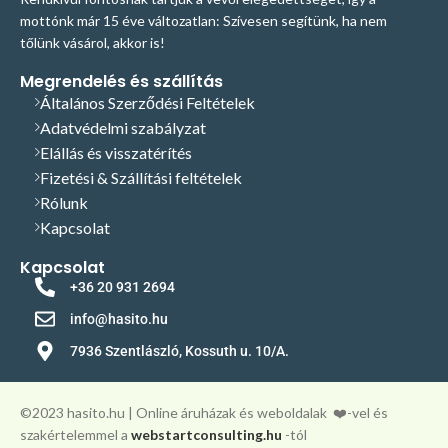
mottónk már 15 éve változatlan: Szívesen segítünk, ha nem
tőlünk vásárol, akkor is!
Megrendelés és szállítás
Általános Szerződési Feltételek
Adatvédelmi szabályzat
Elállás és visszatérítés
Fizetési & Szállítási feltételek
Rólunk
Kapcsolat
Kapcsolat
+36 20 931 2694
info@hasito.hu
7936 Szentlászló, Kossuth u. 10/A.
©️2023 hasito.hu | Online áruházak és weboldalak
❤️-vel és
szakértelemmel a
webstartconsulting.hu
-tól