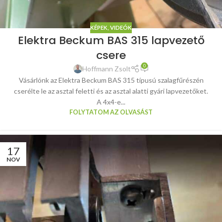
KÉPEK, VIDEÓK
Elektra Beckum BAS 315 lapvezető
csere
0
Hoffmann Zsolt
Vásárlónk az Elektra Beckum BAS 315 típusú szalagfűrészén
cserélte le az asztal feletti és az asztal alatti gyári lapvezetőket.
A 4x4-e...
FOLYTATOM AZ OLVASÁST
17
NOV