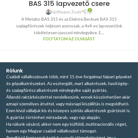
BAS 315 lapvezető csere
0
Hoffmann Zsolt
A Metabo BAS 315 és az Elektra Beckum BAS 315
szalagfűrészek teljesen azonosak, a 4x4-es lapvezetőnk
tökéletesen passzol mindegyikre. E...
FOLYTATOM AZ OLVASÁST
Rólunk
Családi vállalkozásunk több, mint 15 éve forgalmaz faipari gépeket
és gépalkatrészeket. Az esztergált, mart alkatrészek, hasítógép-
és szalagfűrész alkatrészek mindegyike saját gyártás.
Állandó raktárkészlettel rendelkezünk, ennek köszönhetően akár
aznapi személyes átvétel, vagy másnapi kiszállítás is megoldható.
Ezen kívül vállaljuk kis és közepes szériás alkatrészek gyártását is.
A gyártás történhet mintadarab, vagy rajz alapján.
Ha nálunk vásárol, akkor nem egy külföldi, multinacionális céget,
hanem egy Magyar családi vállalkozást támogat.
Rendkívül fontosnak tartjuk a vevői elégedettséget, így a