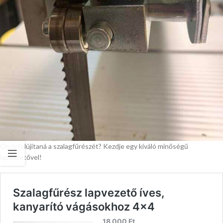
Ön is felújítaná a szalagfűrészét? Kezdje egy kiváló minőségű
lapvezetővel!