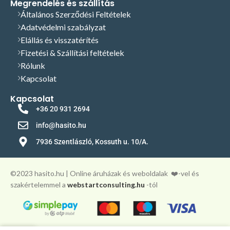
Megrendelés és szállítás
Általános Szerződési Feltételek
Adatvédelmi szabályzat
Elállás és visszatérítés
Fizetési & Szállítási feltételek
Rólunk
Kapcsolat
Kapcsolat
+36 20 931 2694
info@hasito.hu
7936 Szentlászló, Kossuth u. 10/A.
©️2023 hasito.hu | Online áruházak és weboldalak
❤️-vel és
szakértelemmel a
webstartconsulting.hu
-tól