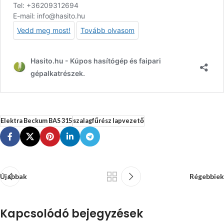
Elektra Beckum BAS 315
szalagfűrész lapvezető
Újabbak
Régebbiek
Kapcsolódó bejegyzések