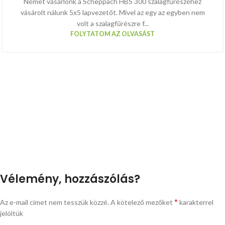
Német vásárlónk a Scheppach HBS 300 szalagfűrészéhez
vásárolt nálunk 5x5 lapvezetőt. Mivel az egy az egyben nem
volt a szalagfűrészre f...
FOLYTATOM AZ OLVASÁST
Vélemény, hozzászólás?
*
Az e-mail címet nem tesszük közzé.
A kötelező mezőket
karakterrel
jelöltük