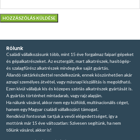
Rólunk
Családi vállalkozásunk több, mint 15 éve forgalmaz faipari gépeket
és gépalkatrészeket. Az esztergált, mart alkatrészek, hasítógép-
és szalagfűrész alkatrészek mindegyike saját gyártás.
Állandó raktárkészlettel rendelkezünk, ennek köszönhetően akár
aznapi személyes átvétel, vagy másnapi kiszállítás is megoldható.
Ezen kívül vállaljuk kis és közepes szériás alkatrészek gyártását is.
A gyártás történhet mintadarab, vagy rajz alapján.
Ha nálunk vásárol, akkor nem egy külföldi, multinacionális céget,
hanem egy Magyar családi vállalkozást támogat.
Rendkívül fontosnak tartjuk a vevői elégedettséget, így a
mottónk már 15 éve változatlan: Szívesen segítünk, ha nem
tőlünk vásárol, akkor is!