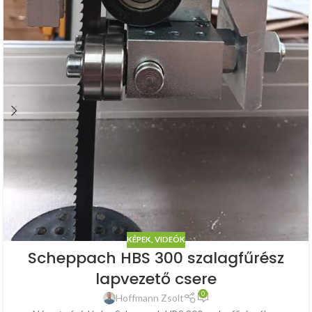
KÉPEK, VIDEÓK
Scheppach HBS 300 szalagfűrész
lapvezető csere
0
Hoffmann Zsolt