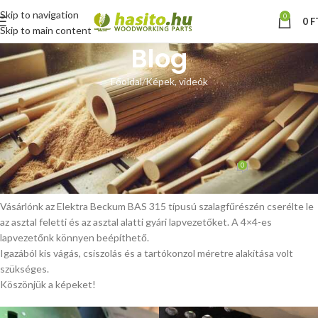
Skip to navigation
0
0
F
Skip to main content
Blog
Főoldal
Képek, videók
KÉPEK, VIDEÓK
Elektra Beckum BAS 315
lapvezető csere
0
Hoffmann Zsolt
Be január 20, 2025
Vásárlónk az Elektra Beckum BAS 315 típusú szalagfűrészén cserélte le
az asztal feletti és az asztal alatti gyári lapvezetőket. A 4×4-es
lapvezetőnk könnyen beépíthető.
Igazából kis vágás, csiszolás és a tartókonzol méretre alakítása volt
szükséges.
Köszönjük a képeket!