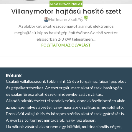
ALKATRÉSZKÍNÁLAT
Villanymotor hajtású hasító szett
153
Hoffmann Zsolt
Az alábbi két alkatrészcsomagot ajánljuk elektromos
meghajtású kúpos hasítógép építéséhez.Az első szettet
elsősorban 2-3 kW teljesítmén...
FOLYTATOM AZ OLVASÁST
Rólunk
Családi vállalkozásunk több, mint 15 éve forgalmaz faipari gépeket
és gépalkatrészeket. Az esztergált, mart alkatrészek, hasítógép-
és szalagfűrész alkatrészek mindegyike saját gyártás.
Állandó raktárkészlettel rendelkezünk, ennek köszönhetően akár
aznapi személyes átvétel, vagy másnapi kiszállítás is megoldható.
Ezen kívül vállaljuk kis és közepes szériás alkatrészek gyártását is.
A gyártás történhet mintadarab, vagy rajz alapján.
Ha nálunk vásárol, akkor nem egy külföldi, multinacionális céget,