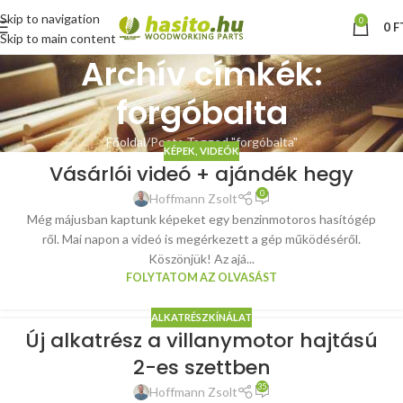
Skip to navigation
0
0
F
Skip to main content
Archív címkék:
forgóbalta
Főoldal
Posts Tagged "forgóbalta"
KÉPEK, VIDEÓK
Vásárlói videó + ajándék hegy
0
Hoffmann Zsolt
Még májusban kaptunk képeket egy benzinmotoros hasítógép
ről. Mai napon a videó is megérkezett a gép működéséről.
Köszönjük! Az ajá...
FOLYTATOM AZ OLVASÁST
ALKATRÉSZKÍNÁLAT
Új alkatrész a villanymotor hajtású
2-es szettben
35
Hoffmann Zsolt