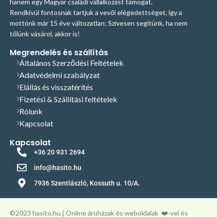
hanem egy Magyar családi vállalkozást támogat.
Rendkívül fontosnak tartjuk a vevői elégedettséget, így a
mottónk már 15 éve változatlan: Szívesen segítünk, ha nem
tőlünk vásárol, akkor is!
Megrendelés és szállítás
Általános Szerződési Feltételek
Adatvédelmi szabályzat
Elállás és visszatérítés
Fizetési & Szállítási feltételek
Rólunk
Kapcsolat
Kapcsolat
+36 20 931 2694
info@hasito.hu
7936 Szentlászló, Kossuth u. 10/A.
©️2023 hasito.hu | Online áruházak és weboldalak
❤️-vel és