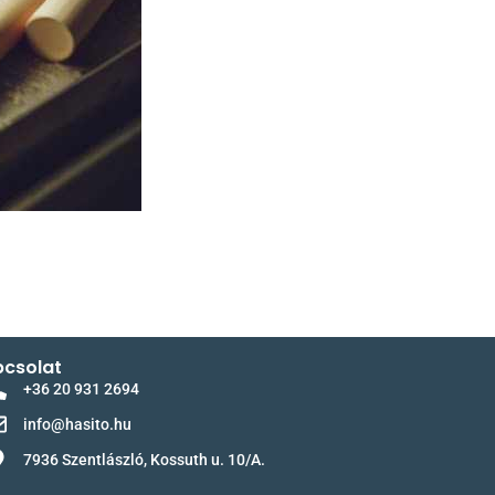
csolat
+36 20 931 2694
info@hasito.hu
7936 Szentlászló, Kossuth u. 10/A.