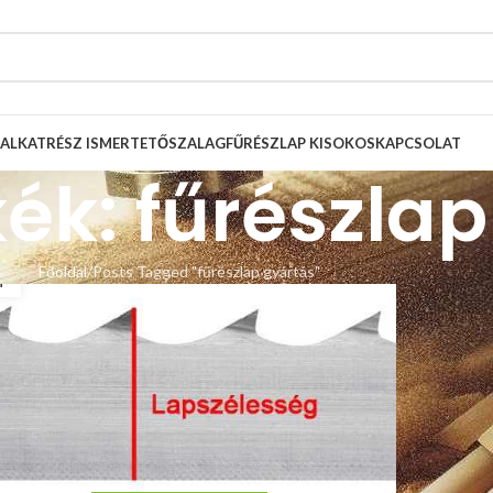
ALKATRÉSZ ISMERTETŐ
SZALAGFŰRÉSZLAP KISOKOS
KAPCSOLAT
ék: fűrészlap
1
Főoldal
Posts Tagged "fűrészlap gyártás"
T