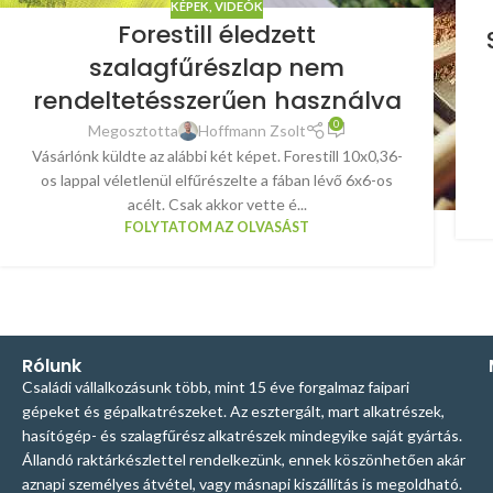
KÉPEK, VIDEÓK
Forestill éledzett
szalagfűrészlap nem
rendeltetésszerűen használva
0
Megosztotta
Hoffmann Zsolt
Vásárlónk küldte az alábbi két képet. Forestill 10x0,36-
os lappal véletlenül elfűrészelte a fában lévő 6x6-os
acélt. Csak akkor vette é...
FOLYTATOM AZ OLVASÁST
Rólunk
Családi vállalkozásunk több, mint 15 éve forgalmaz faipari
gépeket és gépalkatrészeket. Az esztergált, mart alkatrészek,
hasítógép- és szalagfűrész alkatrészek mindegyike saját gyártás.
Állandó raktárkészlettel rendelkezünk, ennek köszönhetően akár
aznapi személyes átvétel, vagy másnapi kiszállítás is megoldható.