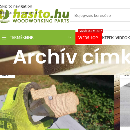
Skip to navigation
Skip to main content
VÁSÁROLJ MOST!
TERMÉKEINK
WEBSHOP
KÉPEK, VIDEÓK
Archív címk
26
2
SZEPT
OK