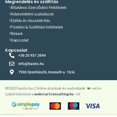
Megrendelés és szállítás
Általános Szerződési Feltételek
Adatvédelmi szabályzat
Elállás és visszatérítés
Fizetési & Szállítási feltételek
Rólunk
Kapcsolat
Kapcsolat
+36 20 931 2694
info@hasito.hu
7936 Szentlászló, Kossuth u. 10/A.
©️2023 hasito.hu | Online áruházak és weboldalak
❤️-vel és
szakértelemmel a
webstartconsulting.hu
-tól