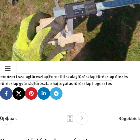
éledzett szalagfűrészlap
Forestill szalagfűrészlap
fűrészlap élezés
fűrészlap gyártás
fűrészlap hajtogatás
fűrészlap hegesztés
Újabbak
Régebbiek