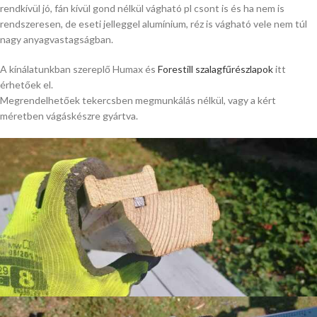
rendkívül jó, fán kívül gond nélkül vágható pl csont is és ha nem is
rendszeresen, de eseti jelleggel alumínium, réz is vágható vele nem túl
nagy anyagvastagságban.
A kínálatunkban szereplő Humax és
Forestill szalagfűrészlapok
itt
érhetőek el.
Megrendelhetőek tekercsben megmunkálás nélkül, vagy a kért
méretben vágáskészre gyártva.