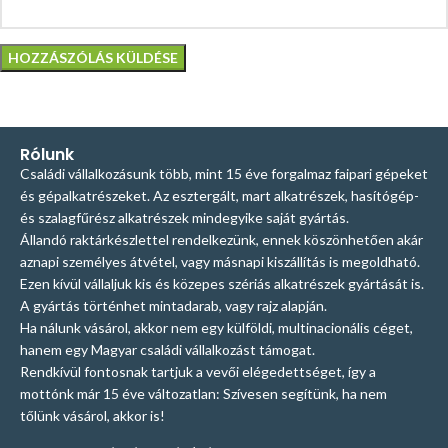
Rólunk
Családi vállalkozásunk több, mint 15 éve forgalmaz faipari gépeket
és gépalkatrészeket. Az esztergált, mart alkatrészek, hasítógép-
és szalagfűrész alkatrészek mindegyike saját gyártás.
Állandó raktárkészlettel rendelkezünk, ennek köszönhetően akár
aznapi személyes átvétel, vagy másnapi kiszállítás is megoldható.
Ezen kívül vállaljuk kis és közepes szériás alkatrészek gyártását is.
A gyártás történhet mintadarab, vagy rajz alapján.
Ha nálunk vásárol, akkor nem egy külföldi, multinacionális céget,
hanem egy Magyar családi vállalkozást támogat.
Rendkívül fontosnak tartjuk a vevői elégedettséget, így a
mottónk már 15 éve változatlan: Szívesen segítünk, ha nem
tőlünk vásárol, akkor is!