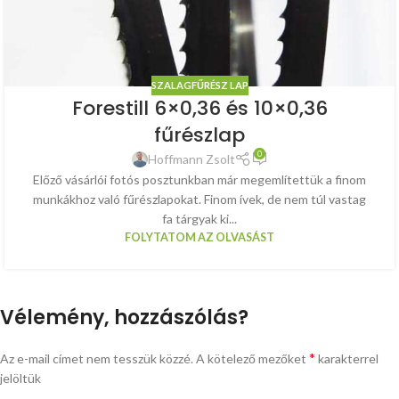
SZALAGFŰRÉSZ LAP
Forestill 6×0,36 és 10×0,36
fűrészlap
0
Hoffmann Zsolt
Előző vásárlói fotós posztunkban már megemlítettük a finom
munkákhoz való fűrészlapokat. Finom ívek, de nem túl vastag
fa tárgyak ki...
FOLYTATOM AZ OLVASÁST
Vélemény, hozzászólás?
*
Az e-mail címet nem tesszük közzé.
A kötelező mezőket
karakterrel
jelöltük