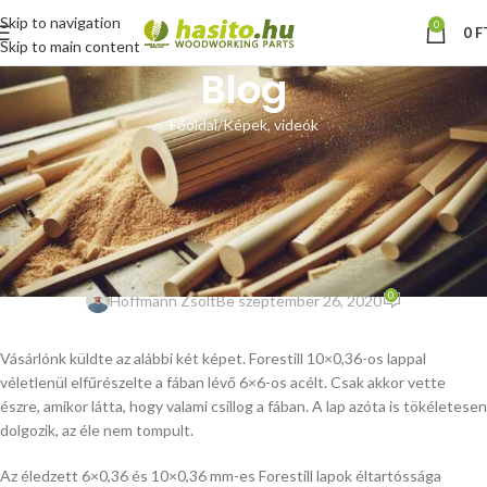
Skip to navigation
0
0
F
Skip to main content
Blog
Főoldal
Képek, videók
KÉPEK, VIDEÓK
Forestill éledzett
szalagfűrészlap nem
rendeltetésszerűen használva
0
Hoffmann Zsolt
Be szeptember 26, 2020
Vásárlónk küldte az alábbi két képet. Forestill 10×0,36-os lappal
véletlenül elfűrészelte a fában lévő 6×6-os acélt. Csak akkor vette
észre, amikor látta, hogy valami csillog a fában. A lap azóta is tökéletesen
dolgozik, az éle nem tompult.
Az éledzett 6×0,36 és 10×0,36 mm-es Forestill lapok éltartóssága