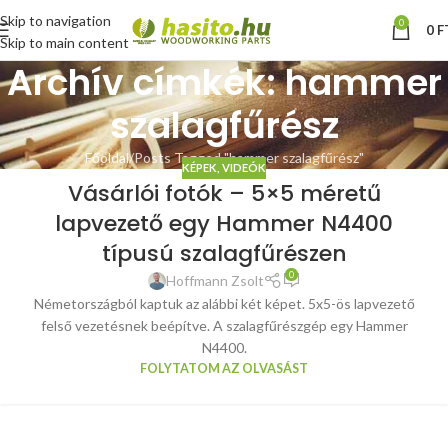
Skip to navigation
0
0
F
Skip to main content
Archív címkék: hammer
szalagfűrész
Főoldal
Posts Tagged "hammer szalagfűrész"
KÉPEK, VIDEÓK
Vásárlói fotók – 5×5 méretű
lapvezető egy Hammer N4400
típusú szalagfűrészen
0
Hoffmann Zsolt
Németországból kaptuk az alábbi két képet. 5x5-ös lapvezető
felső vezetésnek beépítve. A szalagfűrészgép egy Hammer
N4400.
FOLYTATOM AZ OLVASÁST