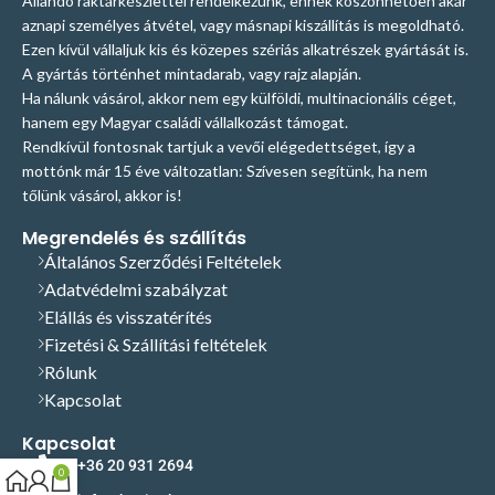
Állandó raktárkészlettel rendelkezünk, ennek köszönhetően akár
aznapi személyes átvétel, vagy másnapi kiszállítás is megoldható.
Ezen kívül vállaljuk kis és közepes szériás alkatrészek gyártását is.
A gyártás történhet mintadarab, vagy rajz alapján.
Ha nálunk vásárol, akkor nem egy külföldi, multinacionális céget,
hanem egy Magyar családi vállalkozást támogat.
Rendkívül fontosnak tartjuk a vevői elégedettséget, így a
mottónk már 15 éve változatlan: Szívesen segítünk, ha nem
tőlünk vásárol, akkor is!
Megrendelés és szállítás
Általános Szerződési Feltételek
Adatvédelmi szabályzat
Elállás és visszatérítés
Fizetési & Szállítási feltételek
Rólunk
Kapcsolat
Kapcsolat
+36 20 931 2694
0