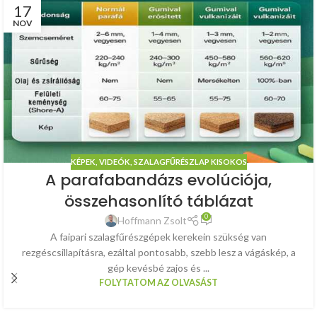
17
NOV
KÉPEK, VIDEÓK
,
SZALAGFŰRÉSZLAP KISOKOS
A parafabandázs evolúciója,
összehasonlító táblázat
0
Hoffmann Zsolt
A faipari szalagfűrészgépek kerekein szükség van
rezgéscsillapításra, ezáltal pontosabb, szebb lesz a vágáskép, a
gép kevésbé zajos és ...
FOLYTATOM AZ OLVASÁST