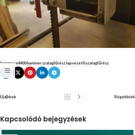
hammer n4400
hammer szalagfűrész
lapvezető
szalagfűrész
Újabbak
Régebbiek
Kapcsolódó bejegyzések