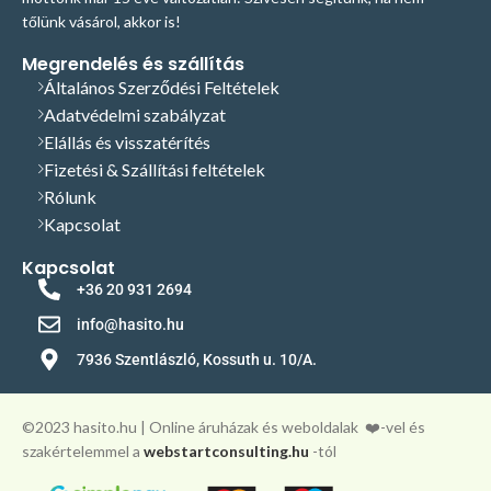
tőlünk vásárol, akkor is!
Megrendelés és szállítás
Általános Szerződési Feltételek
Adatvédelmi szabályzat
Elállás és visszatérítés
Fizetési & Szállítási feltételek
Rólunk
Kapcsolat
Kapcsolat
+36 20 931 2694
info@hasito.hu
7936 Szentlászló, Kossuth u. 10/A.
©️2023 hasito.hu | Online áruházak és weboldalak
❤️-vel és
szakértelemmel a
webstartconsulting.hu
-tól