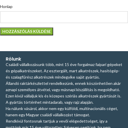
Honlap
Rólunk
Családi vállalkozásunk több, mint 15 éve forgalmaz faipari gépeket
és gépalkatrészeket. Az esztergált, mart alkatrészek, hasítógép-
és szalagfűrész alkatrészek mindegyike saját gyártás.
Állandó raktárkészlettel rendelkezünk, ennek köszönhetően akár
aznapi személyes átvétel, vagy másnapi kiszállítás is megoldható.
Ezen kívül vállaljuk kis és közepes szériás alkatrészek gyártását is.
A gyártás történhet mintadarab, vagy rajz alapján.
Ha nálunk vásárol, akkor nem egy külföldi, multinacionális céget,
hanem egy Magyar családi vállalkozást támogat.
Rendkívül fontosnak tartjuk a vevői elégedettséget, így a
mottónk már 15 éve változatlan: Szívesen segítünk, ha nem