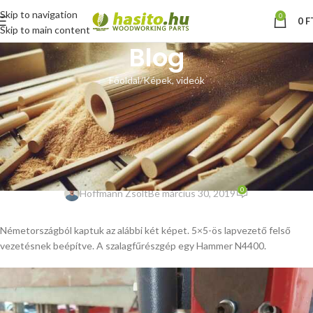
Skip to navigation
0
0
F
Skip to main content
Blog
Főoldal
Képek, videók
KÉPEK, VIDEÓK
Vásárlói fotók – 5×5 méretű
lapvezető egy Hammer N4400
típusú szalagfűrészen
0
Hoffmann Zsolt
Be március 30, 2019
Németországból kaptuk az alábbi két képet. 5×5-ös lapvezető felső
vezetésnek beépítve. A szalagfűrészgép egy Hammer N4400.