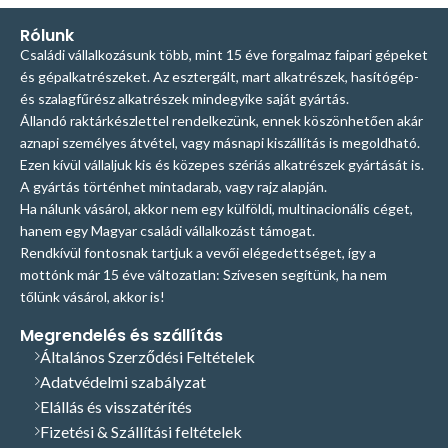
Rólunk
Családi vállalkozásunk több, mint 15 éve forgalmaz faipari gépeket
és gépalkatrészeket. Az esztergált, mart alkatrészek, hasítógép-
és szalagfűrész alkatrészek mindegyike saját gyártás.
Állandó raktárkészlettel rendelkezünk, ennek köszönhetően akár
aznapi személyes átvétel, vagy másnapi kiszállítás is megoldható.
Ezen kívül vállaljuk kis és közepes szériás alkatrészek gyártását is.
A gyártás történhet mintadarab, vagy rajz alapján.
Ha nálunk vásárol, akkor nem egy külföldi, multinacionális céget,
hanem egy Magyar családi vállalkozást támogat.
Rendkívül fontosnak tartjuk a vevői elégedettséget, így a
mottónk már 15 éve változatlan: Szívesen segítünk, ha nem
tőlünk vásárol, akkor is!
Megrendelés és szállítás
Általános Szerződési Feltételek
Adatvédelmi szabályzat
Elállás és visszatérítés
Fizetési & Szállítási feltételek