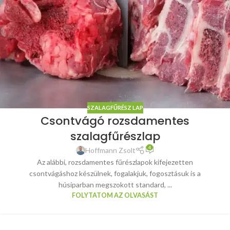
SZALAGFŰRÉSZ LAP
Csontvágó rozsdamentes
szalagfűrészlap
4
Hoffmann Zsolt
Az alábbi, rozsdamentes fűrészlapok kifejezetten
csontvágáshoz készülnek, fogalakjuk, fogosztásuk is a
húsiparban megszokott standard, ...
FOLYTATOM AZ OLVASÁST