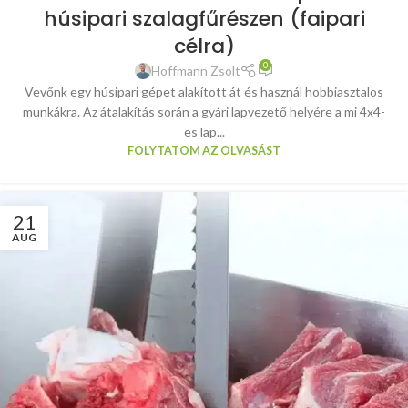
húsipari szalagfűrészen (faipari
célra)
0
Hoffmann Zsolt
Vevőnk egy húsipari gépet alakított át és használ hobbiasztalos
munkákra. Az átalakítás során a gyári lapvezető helyére a mi 4x4-
es lap...
FOLYTATOM AZ OLVASÁST
21
AUG