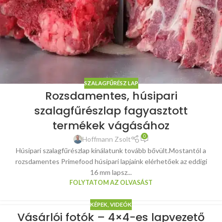
SZALAGFŰRÉSZ LAP
Rozsdamentes, húsipari
szalagfűrészlap fagyasztott
termékek vágásához
0
Hoffmann Zsolt
Húsipari szalagfűrészlap kínálatunk tovább bővült.Mostantól a
rozsdamentes Primefood húsipari lapjaink elérhetőek az eddigi
16 mm lapsz...
FOLYTATOM AZ OLVASÁST
KÉPEK, VIDEÓK
Vásárlói fotók – 4×4-es lapvezető