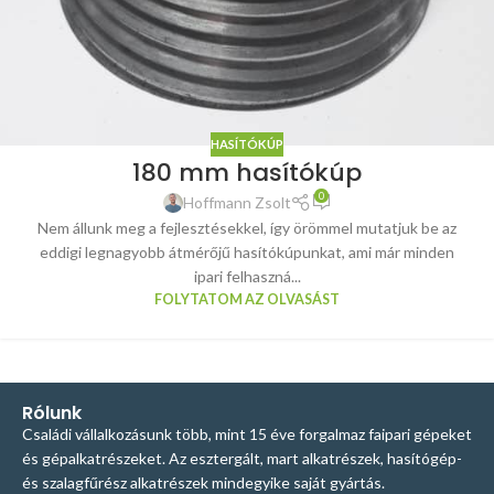
HASÍTÓKÚP
180 mm hasítókúp
0
Hoffmann Zsolt
Nem állunk meg a fejlesztésekkel, így örömmel mutatjuk be az
eddigi legnagyobb átmérőjű hasítókúpunkat, ami már minden
ipari felhaszná...
FOLYTATOM AZ OLVASÁST
Rólunk
Családi vállalkozásunk több, mint 15 éve forgalmaz faipari gépeket
és gépalkatrészeket. Az esztergált, mart alkatrészek, hasítógép-
és szalagfűrész alkatrészek mindegyike saját gyártás.