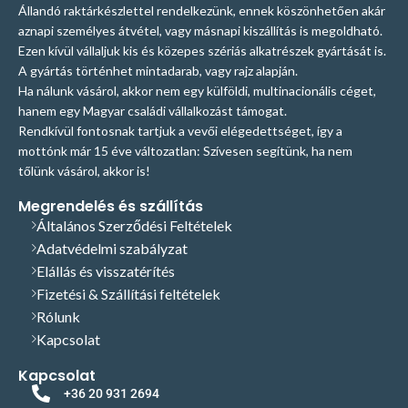
Állandó raktárkészlettel rendelkezünk, ennek köszönhetően akár
aznapi személyes átvétel, vagy másnapi kiszállítás is megoldható.
Ezen kívül vállaljuk kis és közepes szériás alkatrészek gyártását is.
A gyártás történhet mintadarab, vagy rajz alapján.
Ha nálunk vásárol, akkor nem egy külföldi, multinacionális céget,
hanem egy Magyar családi vállalkozást támogat.
Rendkívül fontosnak tartjuk a vevői elégedettséget, így a
mottónk már 15 éve változatlan: Szívesen segítünk, ha nem
tőlünk vásárol, akkor is!
Megrendelés és szállítás
Általános Szerződési Feltételek
Adatvédelmi szabályzat
Elállás és visszatérítés
Fizetési & Szállítási feltételek
Rólunk
Kapcsolat
Kapcsolat
+36 20 931 2694