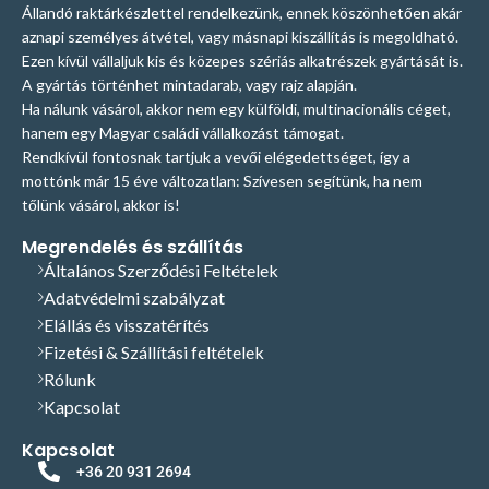
Állandó raktárkészlettel rendelkezünk, ennek köszönhetően akár
aznapi személyes átvétel, vagy másnapi kiszállítás is megoldható.
Ezen kívül vállaljuk kis és közepes szériás alkatrészek gyártását is.
A gyártás történhet mintadarab, vagy rajz alapján.
Ha nálunk vásárol, akkor nem egy külföldi, multinacionális céget,
hanem egy Magyar családi vállalkozást támogat.
Rendkívül fontosnak tartjuk a vevői elégedettséget, így a
mottónk már 15 éve változatlan: Szívesen segítünk, ha nem
tőlünk vásárol, akkor is!
Megrendelés és szállítás
Általános Szerződési Feltételek
Adatvédelmi szabályzat
Elállás és visszatérítés
Fizetési & Szállítási feltételek
Rólunk
Kapcsolat
Kapcsolat
+36 20 931 2694