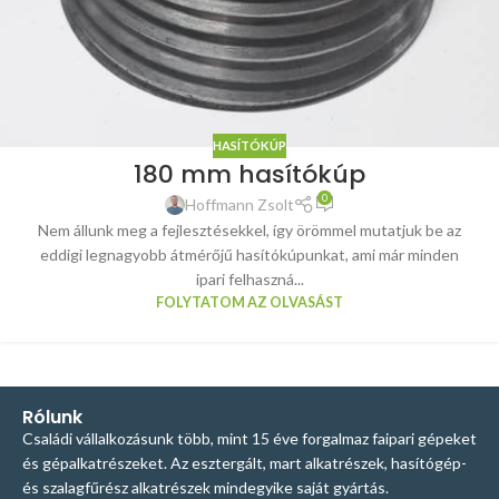
HASÍTÓKÚP
180 mm hasítókúp
0
Hoffmann Zsolt
Nem állunk meg a fejlesztésekkel, így örömmel mutatjuk be az
eddigi legnagyobb átmérőjű hasítókúpunkat, ami már minden
ipari felhaszná...
FOLYTATOM AZ OLVASÁST
Rólunk
Családi vállalkozásunk több, mint 15 éve forgalmaz faipari gépeket
és gépalkatrészeket. Az esztergált, mart alkatrészek, hasítógép-
és szalagfűrész alkatrészek mindegyike saját gyártás.