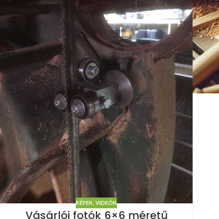
KÉPEK, VIDEÓK
Vásárlói fotók 6×6 méretű