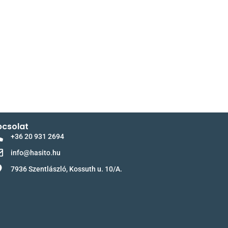
csolat
+36 20 931 2694
info@hasito.hu
7936 Szentlászló, Kossuth u. 10/A.