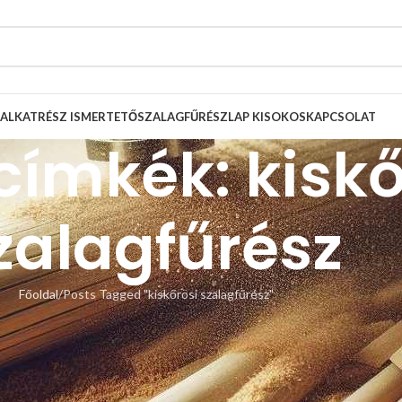
ALKATRÉSZ ISMERTETŐ
SZALAGFŰRÉSZLAP KISOKOS
KAPCSOLAT
címkék: kiskő
zalagfűrész
Főoldal
Posts Tagged "kiskőrösi szalagfűrész"