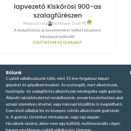
lapvezető Kiskőrösi 900-as
szalagfűrészen
0
Megosztotta
Hoffmann Zsolt
A beépítéshez új excentereket kellett készíteni,
hibátlanul működik!
FOLYTATOM AZ OLVASÁST
Rólunk
Családi vállalkozásunk több, mint 15 éve forgalmaz faipari
gépeket és gépalkatrészeket. Az esztergált, mart alkatrészek,
hasítógép- és szalagfűrész alkatrészek mindegyike saját gyártás.
Állandó raktárkészlettel rendelkezünk, ennek köszönhetően akár
aznapi személyes átvétel, vagy másnapi kiszállítás is megoldható.
Ezen kívül vállaljuk kis és közepes szériás alkatrészek gyártását
is. A gyártás történhet mintadarab, vagy rajz alapján.
Ha nálunk vásárol, akkor nem egy külföldi, multinacionális céget,
hanem egy Magyar családi vállalkozást támogat.