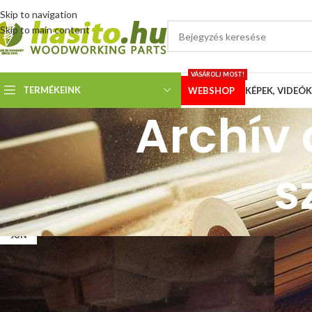
Skip to navigation
Skip to main content
VÁSÁROLJ MOST!
TERMÉKEINK
WEBSHOP
KÉPEK, VIDEÓK
Archív 
s
04
JÚN