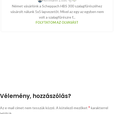
Hoffmann Zsolt
Német vásárlónk a Scheppach HBS 300 szalagfűrészéhez
vásárolt nálunk 5x5 lapvezetőt. Mivel az egy az egyben nem
volt a szalagfűrészre f...
FOLYTATOM AZ OLVASÁST
Vélemény, hozzászólás?
*
Az e-mail címet nem tesszük közzé.
A kötelező mezőket
karakterrel
jelöltük