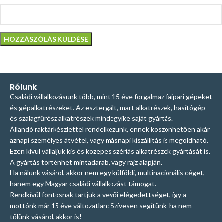
Rólunk
Családi vállalkozásunk több, mint 15 éve forgalmaz faipari gépeket
és gépalkatrészeket. Az esztergált, mart alkatrészek, hasítógép-
és szalagfűrész alkatrészek mindegyike saját gyártás.
Állandó raktárkészlettel rendelkezünk, ennek köszönhetően akár
aznapi személyes átvétel, vagy másnapi kiszállítás is megoldható.
Ezen kívül vállaljuk kis és közepes szériás alkatrészek gyártását is.
A gyártás történhet mintadarab, vagy rajz alapján.
Ha nálunk vásárol, akkor nem egy külföldi, multinacionális céget,
hanem egy Magyar családi vállalkozást támogat.
Rendkívül fontosnak tartjuk a vevői elégedettséget, így a
mottónk már 15 éve változatlan: Szívesen segítünk, ha nem
tőlünk vásárol, akkor is!