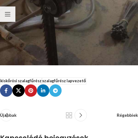
kiskőrösi szalagfűrész
szalagfűrész lapvezető
Újabbak
Régebbiek