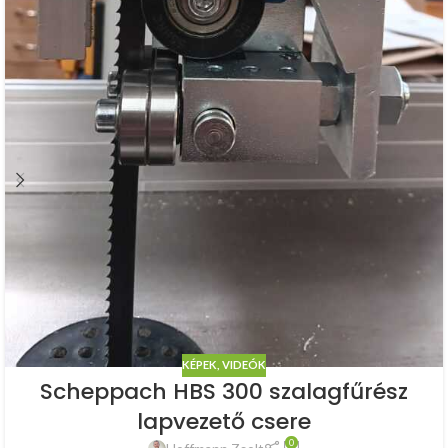
KÉPEK, VIDEÓK
Scheppach HBS 300 szalagfűrész
lapvezető csere
0