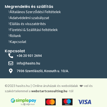
Megrendelés és szállítás
Általános Szerződési Feltételek
Adatvédelmi szabályzat
Elállás és visszatérítés
Fizetési & Szállítási feltételek
Rólunk
Kapcsolat
Kapcsolat
+36 20 931 2694
info@hasito.hu
7936 Szentlászló, Kossuth u. 10/A.
©️2023 hasito.hu | Online áruházak és weboldalak
❤️-vel és
szakértelemmel a
webstartconsulting.hu
-tól