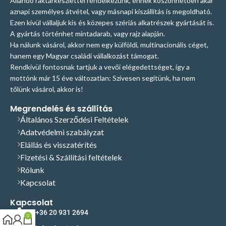
Állandó raktárkészlettel rendelkezünk, ennek köszönhetően akár
aznapi személyes átvétel, vagy másnapi kiszállítás is megoldható.
Ezen kívül vállaljuk kis és közepes szériás alkatrészek gyártását is.
A gyártás történhet mintadarab, vagy rajz alapján.
Ha nálunk vásárol, akkor nem egy külföldi, multinacionális céget,
hanem egy Magyar családi vállalkozást támogat.
Rendkívül fontosnak tartjuk a vevői elégedettséget, így a
mottónk már 15 éve változatlan: Szívesen segítünk, ha nem
tőlünk vásárol, akkor is!
Megrendelés és szállítás
Általános Szerződési Feltételek
Adatvédelmi szabályzat
Elállás és visszatérítés
Fizetési & Szállítási feltételek
Rólunk
Kapcsolat
Kapcsolat
+36 20 931 2694
0