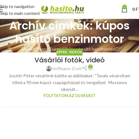
Skip to navigation
0
0
F
Skip to main content
Archív címkék: kúpos
hasító benzinmotor
Főoldal
Posts Tagged "kúpos hasító benzinmotor"
KÉPEK, VIDEÓK
Vásárlói fotók, videó
0
Hoffmann Zsolt
Jusztin Péter vásárlónk küldte az alábbiakat: "Tavaly vásároltam
tőled a 90 mm kúpot csapágyházzal és tengellyel. Mostanra
sikerült...
FOLYTATOM AZ OLVASÁST