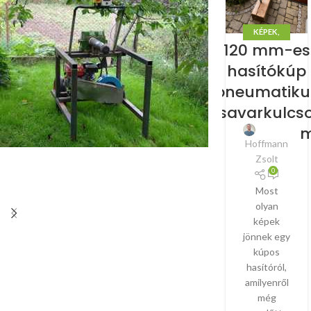
KÉPEK,
120 mm-es
VIDEÓK
hasítókúp
pneumatiku
csavarkulcs
m
Hoffmann
Zsolt
0
Most
olyan
képek
jönnek egy
kúpos
hasítóról,
amilyenről
még