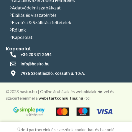
Általános Szerződési Feltételek
Adatvédelmi szabályzat
Elállás és visszatérítés
Fizetési & Szállítási feltételek
Rólunk
Kapcsolat
Kapcsolat
+36 20 931 2694
info@hasito.hu
7936 Szentlászló, Kossuth u. 10/A.
©️2023 hasito.hu | Online áruházak és weboldalak
❤️-vel és
szakértelemmel a
webstartconsulting.hu
-tól
0
Üzleti partnereink és szerzőink cookie-kat és hasonló