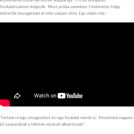
fordulatszámon dolgozik. Most próba üzemben 5 köbméter tölgy
méterfát hasogattam el vele szépen vitte. Egy videó róla :
Tettem rá egy vészgombot és egy fordulat mérőt is. Köszönöm nagyon
jól szuperálnak a tőletek vásárolt alkatrészek.”