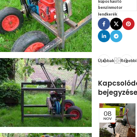
kúpos hasító
benzinmotor
lendkerék
Újabbak
Régebbi
Kapcsolód
bejegyzés
08
NOV