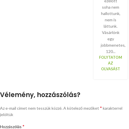
ezelőtt
soha nem
hallottunk,
nem is
láttunk.
Vásárlónk
egy
jobbmenetes,
120...
FOLYTATOM
AZ
OLVASÁST
Vélemény, hozzászólás?
*
Az e-mail címet nem tesszük közzé.
A kötelező mezőket
karakterrel
jelöltük
*
Hozzászólás