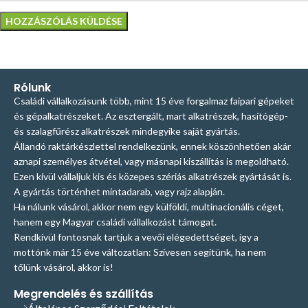
Rólunk
Családi vállalkozásunk több, mint 15 éve forgalmaz faipari gépeket
és gépalkatrészeket. Az esztergált, mart alkatrészek, hasítógép-
és szalagfűrész alkatrészek mindegyike saját gyártás.
Állandó raktárkészlettel rendelkezünk, ennek köszönhetően akár
aznapi személyes átvétel, vagy másnapi kiszállítás is megoldható.
Ezen kívül vállaljuk kis és közepes szériás alkatrészek gyártását is.
A gyártás történhet mintadarab, vagy rajz alapján.
Ha nálunk vásárol, akkor nem egy külföldi, multinacionális céget,
hanem egy Magyar családi vállalkozást támogat.
Rendkívül fontosnak tartjuk a vevői elégedettséget, így a
mottónk már 15 éve változatlan: Szívesen segítünk, ha nem
tőlünk vásárol, akkor is!
Megrendelés és szállítás