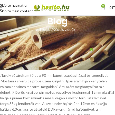
Skip to navigation
0
0
F
Skip to main content
Blog
Főoldal
Képek, videók
KÉPEK, VIDEÓK
Vásárlói fotók, videó
0
Hoffmann Zsolt
Be szeptember 5, 2017
Jusztin Péter vásárlónk küldte az alábbiakat:
„Tavaly vásároltam tőled a 90 mm kúpot csapágyházzal és tengellyel.
Mostanra sikerült a próba üzemig eljutni. Ipari áram híján kénytelen
voltam benzines motorral megoldani. Ami azért megbonyolította a
dolgot. 7 lóerős kínai benzin motor, röpsúlyos kuplunggal, 13mm ékszíjjal
hajtja a primer kört aminek a másik végén a motor fordulatszámával
forgó 35kg lendkerék van. A szekunder hajtás 2db 17mm es ékszíjjal
hajtja a 6,3-as lassító áttételű DDR gyártmányú hajtóművet, ami
közvetlenül össze van kötve kúppal így 570 es üresjárati