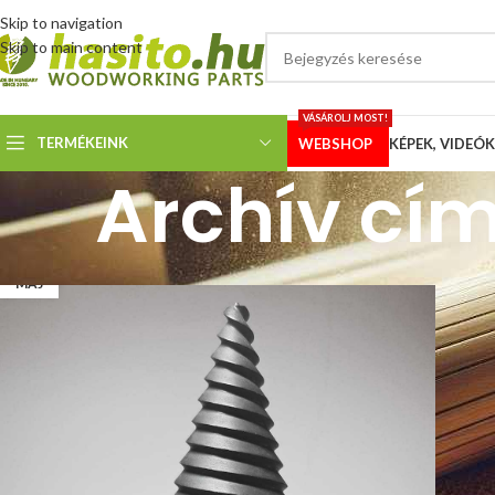
Skip to navigation
Skip to main content
VÁSÁROLJ MOST!
TERMÉKEINK
WEBSHOP
KÉPEK, VIDEÓK
Archív cím
24
MÁJ