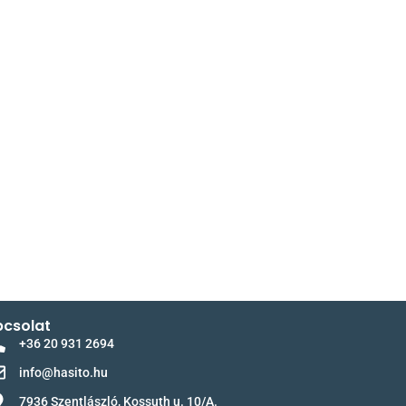
csolat
+36 20 931 2694
info@hasito.hu
7936 Szentlászló, Kossuth u. 10/A.