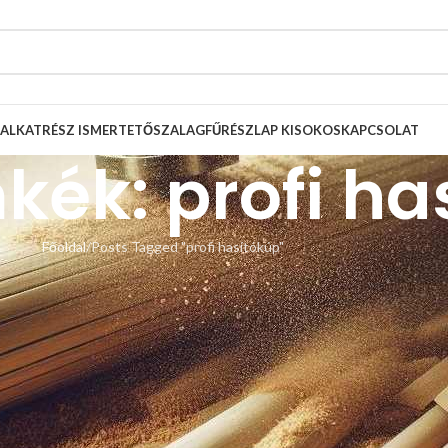
ALKATRÉSZ ISMERTETŐ
SZALAGFŰRÉSZLAP KISOKOS
KAPCSOLAT
kék: profi ha
Főoldal
Posts Tagged "profi hasítókúp"