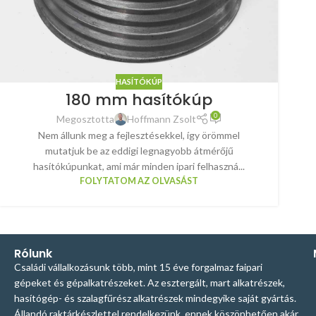
HASÍTÓKÚP
180 mm hasítókúp
0
Megosztotta
Hoffmann Zsolt
Nem állunk meg a fejlesztésekkel, így örömmel
mutatjuk be az eddigi legnagyobb átmérőjű
hasítókúpunkat, ami már minden ipari felhaszná...
FOLYTATOM AZ OLVASÁST
Rólunk
Családi vállalkozásunk több, mint 15 éve forgalmaz faipari
gépeket és gépalkatrészeket. Az esztergált, mart alkatrészek,
hasítógép- és szalagfűrész alkatrészek mindegyike saját gyártás.
Állandó raktárkészlettel rendelkezünk, ennek köszönhetően akár