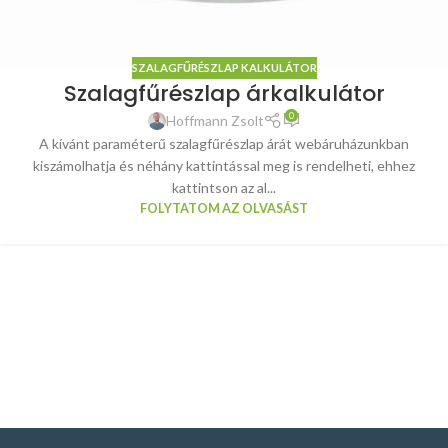
SZALAGFŰRÉSZLAP KALKULÁTOR
Szalagfűrészlap árkalkulátor
0
Hoffmann Zsolt
A kívánt paraméterű szalagfűrészlap árát webáruházunkban
kiszámolhatja és néhány kattintással meg is rendelheti, ehhez
kattintson az al...
FOLYTATOM AZ OLVASÁST