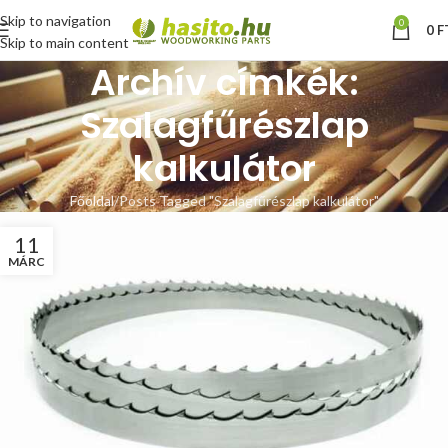
Skip to navigation
0
0
F
Skip to main content
Archív címkék:
Szalagfűrészlap
kalkulátor
Főoldal
Posts Tagged "Szalagfűrészlap kalkulátor"
11
MÁRC