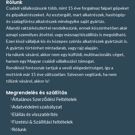
Rólunk
Családi vállalkozásunk több, mint 15 éve forgalmaz faipari gépeket
és gépalkatrészeket. Az esztergált, mart alkatrészek, hasítógép-
és szalagfűrész alkatrészek mindegyike saját gyártás.
Állandó raktárkészlettel rendelkezünk, ennek köszönhetően akár
aznapi személyes átvétel, vagy másnapi kiszállítás is megoldható.
Ezen kívül vállaljuk kis és közepes szériás alkatrészek gyártását is.
A gyártás történhet mintadarab, vagy rajz alapján.
Ha nálunk vásárol, akkor nem egy külföldi, multinacionális céget,
hanem egy Magyar családi vállalkozást támogat.
Rendkívül fontosnak tartjuk a vevői elégedettséget, így a
mottónk már 15 éve változatlan: Szívesen segítünk, ha nem
tőlünk vásárol, akkor is!
Megrendelés és szállítás
Általános Szerződési Feltételek
Adatvédelmi szabályzat
Elállás és visszatérítés
Fizetési & Szállítási feltételek
Rólunk