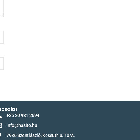
csolat
+36 20 931 2694
info@hasito.hu
7936 Szentlászló, Kossuth u. 10/A.