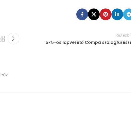
Régebbi
5×5-ös lapvezető Compa szalagfűrész
öltük