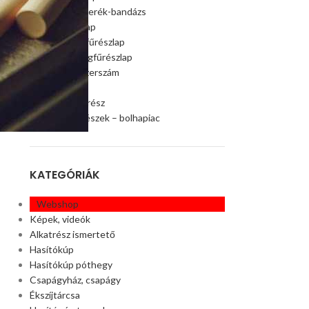
Szalagfűrészkerék-bandázs
Szalagfűrészlap
Faipari szalagfűrészlap
Húsipari szalagfűrészlap
Faipari gép, szerszám
Ágaprító
Offroad alkatrész
Akciós alkatrészek – bolhapiac
KATEGÓRIÁK
Webshop
Képek, videók
Alkatrész ismertető
Hasítókúp
Hasítókúp póthegy
Csapágyház, csapágy
Ékszíjtárcsa