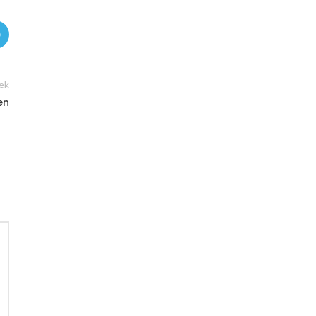
ek
en