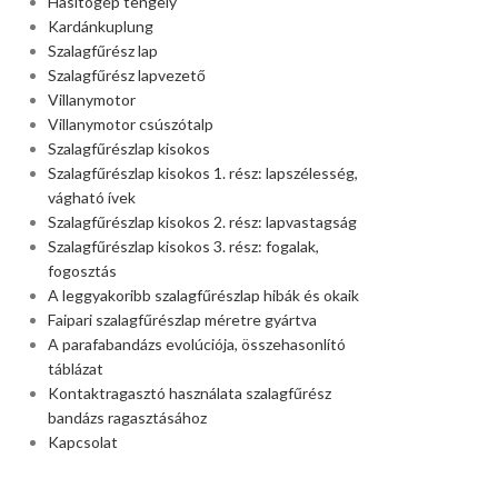
Hasítógép tengely
Kardánkuplung
Szalagfűrész lap
Szalagfűrész lapvezető
Villanymotor
Villanymotor csúszótalp
Szalagfűrészlap kisokos
Szalagfűrészlap kisokos 1. rész: lapszélesség,
vágható ívek
Szalagfűrészlap kisokos 2. rész: lapvastagság
Szalagfűrészlap kisokos 3. rész: fogalak,
fogosztás
A leggyakoribb szalagfűrészlap hibák és okaik
Faipari szalagfűrészlap méretre gyártva
A parafabandázs evolúciója, összehasonlító
táblázat
Kontaktragasztó használata szalagfűrész
bandázs ragasztásához
Kapcsolat