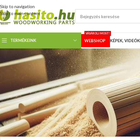
Skip to navigation
Skip to main content
VÁSÁROLJ MOST!
TERMÉKEINK
WEBSHOP
KÉPEK, VIDEÓK
SZALAGFŰRÉSZ
Szalagfűrészl
Megosztotta
Hoffmann
A kívánt paraméterű szalagfűrészlap árát webáruházunkban kiszámol
alábbi
terméken a „Tovább olvasom” gombra!