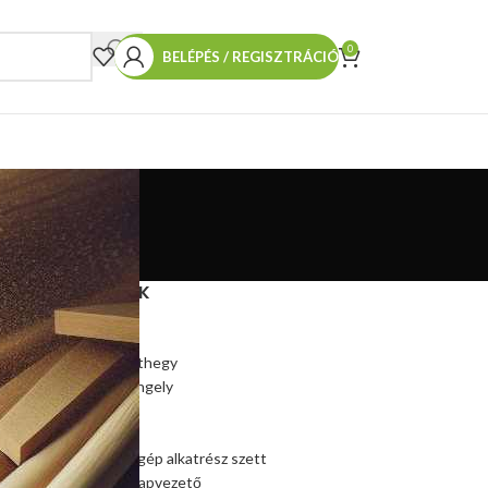
0
BELÉPÉS / REGISZTRÁCIÓ
TERMÉKEINK
Hasítókúp
Hasítókúp póthegy
Hasítógép tengely
Ékszíjtárcsa
az
Csapágy
Kúpos hasítógép alkatrész szett
Szalagfűrész lapvezető