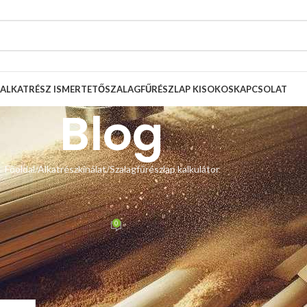
ALKATRÉSZ ISMERTETŐ
SZALAGFŰRÉSZLAP KISOKOS
KAPCSOLAT
Blog
Főoldal
Alkatrészkínálat
Szalagfűrészlap kalkulátor
LAP KALKULÁTOR
ap árkalkulátor
0
 Zsolt
Be március 11, 2022
hatja és néhány kattintással meg is rendelheti, ehhez kattintson 