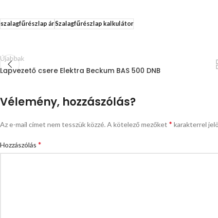
szalagfűrészlap ár
Szalagfűrészlap kalkulátor
Újabbak
Lapvezető csere Elektra Beckum BAS 500 DNB
Vélemény, hozzászólás?
*
Az e-mail címet nem tesszük közzé.
A kötelező mezőket
karakterrel jel
*
Hozzászólás