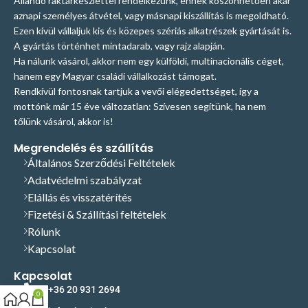
Állandó raktárkészlettel rendelkezünk, ennek köszönhetően akár
aznapi személyes átvétel, vagy másnapi kiszállítás is megoldható.
Ezen kívül vállaljuk kis és közepes szériás alkatrészek gyártását is.
A gyártás történhet mintadarab, vagy rajz alapján.
Ha nálunk vásárol, akkor nem egy külföldi, multinacionális céget,
hanem egy Magyar családi vállalkozást támogat.
Rendkívül fontosnak tartjuk a vevői elégedettséget, így a
mottónk már 15 éve változatlan: Szívesen segítünk, ha nem
tőlünk vásárol, akkor is!
Megrendelés és szállítás
Általános Szerződési Feltételek
Adatvédelmi szabályzat
Elállás és visszatérítés
Fizetési & Szállítási feltételek
Rólunk
Kapcsolat
Kapcsolat
+36 20 931 2694
0