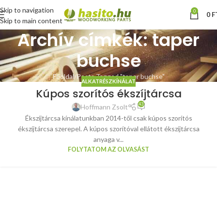
Skip to navigation
0
0
F
Skip to main content
Archív címkék: taper
buchse
Főoldal
Posts Tagged "taper buchse"
ALKATRÉSZKÍNÁLAT
Kúpos szorítós ékszíjtárcsa
43
Hoffmann Zsolt
Ékszíjtárcsa kínálatunkban 2014-től csak kúpos szorítós
ékszíjtárcsa szerepel. A kúpos szorítóval ellátott ékszíjtárcsa
anyaga v...
FOLYTATOM AZ OLVASÁST