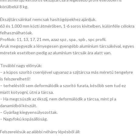
körülbelül 8 kg.
Ékszíjtárcsáinkat nemcsak hasítógépekhez ajánljuk.
63 és 1.000 mm közti átmérőben, 1-6 soros kivitelben, különféle célokra
felhasználhatóak.
Profilok: 11, 13, 17, 21 mm, azaz spz , spa , spb , spc profil.
Áruk megegyezik a lényegesen gyengébb alumínium tárcsákéval, egyes
méretek esetében pedig az alumínium tárcsák ára alatt van.
További nagy előnyük:
– a kúpos szorító cseréjével ugyanaz a szíjtárcsa más méretű tengelyre
is felszerelhető!
– terheléstől sem deformálódik a szorító furata, később sem tud ez
miatt kotyogni, ütni a tárcsa.
– Ha megcsúszik az ékszíj, nem deformálódik a tárcsa, mint pl a
danamidból készült.
– Gyárilag kiegyensúlyozottak.
– Nagyfokú kopásállóság.
Felszerelésük az alábbi néhány lépésből áll: