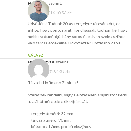
Hasito.hu
szerint:
április 21, 2016 10:56 de.
Üdvözlöm! Tudunk 20-as tengelyre tárcsát adni, de
ahhoz, hogy pontos árat mondhassak, tudnom ké, hogy
mekkora átmérőjű, hány soros és milyen széles szíjhoz
való tárcsa érdekelné. Üdvözlettel: Hoffmann Zsolt
VÁLASZ
Erdélyi István
szerint:
február 7, 2016 4:39 du.
Tisztelt Hoffmann Zsolt Úr!
Szeretnék rendelni, vagyis előzetesen árajánlatot kérni
az alábbi méretekre ékszíjtárcsát:
– tengely átmérő: 32 mm.
– tárcsa átmérő: 90 mm.
– kétsoros 17mm. profilú ékszíjhoz.