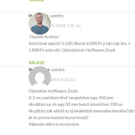
Hasito.hu
szerint:
augusztus 19, 2014 7:01 de.
Tisztelt András!
Szorítóval együtt 5.500, illetve 6.000 Ft a tárcsák ára, +
1.800 Ft utánvét. Üdvözlettel: Hoffmann Zsolt
VÁLASZ
Sipos Imre
szerint:
február 12, 2014 8:22 du.
Üdvözlöm Hoffmann Zsolt.
A 2-es szettben lévő tengelyhez egy 350 mm
ékszíjtárcsa, és egy 32 mm belső átmérővel 100-as
ékszíjtárcsák ebből az új kínálatból mennyibe kerülne?db/
ár és posta mennyi lenne hozzá?
Válaszát előre is köszönöm.