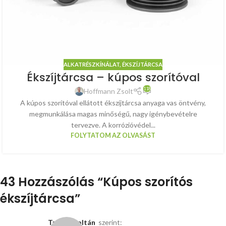
ALKATRÉSZKÍNÁLAT
,
ÉKSZÍJTÁRCSA
Ékszíjtárcsa – kúpos szorítóval
118
Hoffmann Zsolt
A kúpos szorítóval ellátott ékszíjtárcsa anyaga vas öntvény,
megmunkálása magas minőségű, nagy igénybevételre
tervezve. A korrózióvédel...
FOLYTATOM AZ OLVASÁST
43 Hozzászólás “
Kúpos szorítós
ékszíjtárcsa
”
Takács Zoltán
szerint: