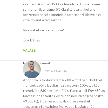
készíteni. A motor 3600-as fordulatú. Tudna nekem
segíteni, milyen átmérőjű ékszíjtárcsákat kellene
beszerezni hozzá a megfelelő áttételhez? Illetve egy
közelítő árat a tárcsákhoz.
Válaszát előre is köszönöm!
Üdv. Dénes
VÁLASZ
Hasito.hu
szerint:
szeptember 3, 2014 11:40 de.
Az optimális fordulatszám 4-600 között van. 3600-ról
mondjuk 550-re lassításhoz a motorra 100-as, a kúp
tengelyére 630 mm átmérőjű szíjtárcsa kell. Egy 630-as
tárcsa kúpos szorítós kivitelben nem olcsó (cca bruttó
40.000 Ft), érdemesebb szalagfűrész kereket
kiesztergálni ékszíjtárcsává, vagy a lassítást két