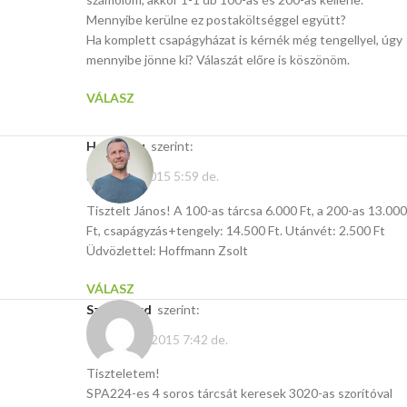
Mennyibe kerülne ez postaköltséggel együtt?
Ha komplett csapágyházat is kérnék még tengellyel, úgy
mennyibe jönne ki? Válaszát előre is köszönöm.
VÁLASZ
Hasito.hu
szerint:
május 22, 2015 5:59 de.
Tisztelt János! A 100-as tárcsa 6.000 Ft, a 200-as 13.000
Ft, csapágyzás+tengely: 14.500 Ft. Utánvét: 2.500 Ft
Üdvözlettel: Hoffmann Zsolt
VÁLASZ
Sz. Richárd
szerint:
február 17, 2015 7:42 de.
Tiszteletem!
SPA224-es 4 soros tárcsát keresek 3020-as szorítóval