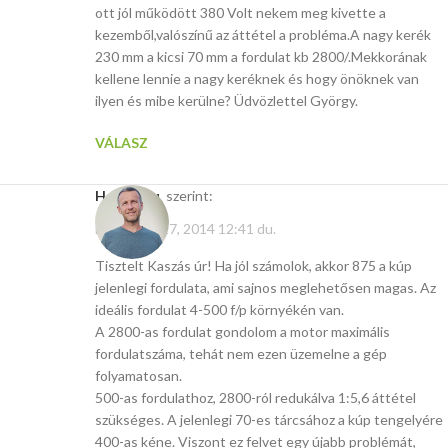
ott jól működött 380 Volt nekem meg kivette a
kezemből,valószínű az áttétel a probléma.A nagy kerék
230 mm a kicsi 70 mm a fordulat kb 2800/.Mekkorának
kellene lennie a nagy keréknek és hogy önöknek van
ilyen és mibe kerülne? Üdvözlettel György.
VÁLASZ
Hasito.hu
szerint:
november 27, 2014 12:41 du.
Tisztelt Kaszás úr! Ha jól számolok, akkor 875 a kúp
jelenlegi fordulata, ami sajnos meglehetősen magas. Az
ideális fordulat 4-500 f/p környékén van.
A 2800-as fordulat gondolom a motor maximális
fordulatszáma, tehát nem ezen üzemelne a gép
folyamatosan.
500-as fordulathoz, 2800-ról redukálva 1:5,6 áttétel
szükséges. A jelenlegi 70-es tárcsához a kúp tengelyére
400-as kéne. Viszont ez felvet egy újabb problémát,