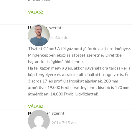
VÁLASZ
Hasito.hu
szerint:
január 5, 2015 8:55 de.
Tisztelt Gábor! A fél gáz pont jó fordulatot eredményez.
Mindenképpen ékszíjas áttétet szeretne? Direktbe
hajtani költségkímélőbb lenne.
Ha fél gázon megy a gép, akkor ugyanakkora tárcsa kell a
kúp tengelyére és a traktor által hajtott tengelyre is. Én
3 soros 17-es profilú tárcsákat ajánlanék. 200 mm
átmérővel 19.000 Ft/db, esetleg lehet kisebb is 170 mm
átmérőben: 14.000 Ft/db. Üdvözlettel!
VÁLASZ
Nagy Péter
szerint:
december 8, 2014 7:15 du.