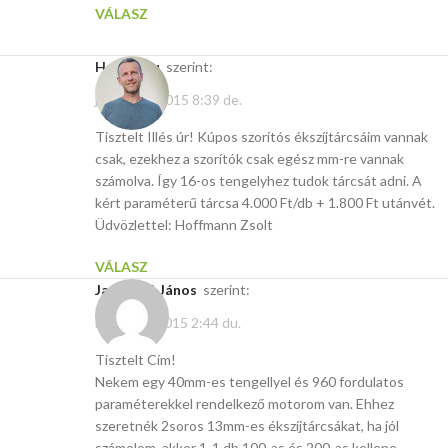
VÁLASZ
Hasito.hu
szerint:
június 29, 2015 8:39 de.
Tisztelt Illés úr! Kúpos szorítós ékszíjtárcsáim vannak
csak, ezekhez a szorítók csak egész mm-re vannak
számolva. Így 16-os tengelyhez tudok tárcsát adni. A
kért paraméterű tárcsa 4.000 Ft/db + 1.800 Ft utánvét.
Üdvözlettel: Hoffmann Zsolt
VÁLASZ
Janecskó János
szerint:
május 21, 2015 2:44 du.
Tisztelt Cím!
Nekem egy 40mm-es tengellyel és 960 fordulatos
paraméterekkel rendelkező motorom van. Ehhez
szeretnék 2soros 13mm-es ékszíjtárcsákat, ha jól
számolom, akkor 1-1 db 100-as és 200-as kellene.