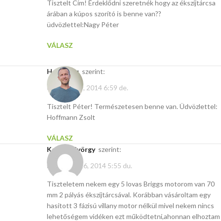
Tisztelt Cím! Érdeklődni szeretnék hogy az ékszíjtárcsa
árában a kúpos szorító is benne van??
üdvözlettel:Nagy Péter
VÁLASZ
Hasito.hu
szerint:
december 9, 2014 6:59 de.
Tisztelt Péter! Természetesen benne van. Üdvözlettel:
Hoffmann Zsolt
VÁLASZ
Kaszás György
szerint:
november 26, 2014 5:55 du.
Tiszteletem nekem egy 5 lovas Briggs motorom van 70
mm 2 pályás ékszíjtárcsával. Korábban vásároltam egy
hasított 3 fázisú villany motor nélkül mivel nekem nincs
lehetőségem vidéken ezt működtetni,ahonnan elhoztam