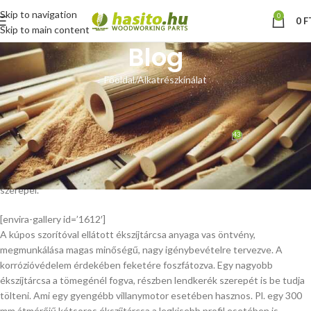
Skip to navigation
0
0
F
Skip to main content
Blog
Főoldal
Alkatrészkínálat
ALKATRÉSZKÍNÁLAT
Kúpos szorítós ékszíjtárcsa
43
Hoffmann Zsolt
Be február 3, 2014
Ékszíjtárcsa kínálatunkban 2014-től csak kúpos szorítós ékszíjtárcsa
szerepel.
[envira-gallery id=’1612′]
A kúpos szorítóval ellátott ékszíjtárcsa anyaga vas öntvény,
megmunkálása magas minőségű, nagy igénybevételre tervezve. A
korrózióvédelem érdekében feketére foszfátozva. Egy nagyobb
ékszíjtárcsa a tömegénél fogva, részben lendkerék szerepét is be tudja
tölteni. Ami egy gyengébb villanymotor esetében hasznos. Pl. egy 300
mm átmérőjű kétsoros ékszíjtárcsa a legkisebb profil esetében is