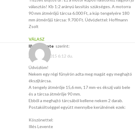
választás! Kb 1:2 arányú lassítás szükséges. A motorra
90 mm átmérőjű tárcsa 6.000 Ft, a kúp tengelyére 180
mm átmérőjű tárcsa: 9.700 Ft. Üdvözlettel: Hoffmann
Zsolt
VÁLASZ
Illés Levente
szerint:
június 27, 2015 6:12 du.
Üdvözlöm!
Nekem egy régi fűnyírón adta meg magát egy meghajtó
ékszíjtárcsa.
A tengely átmérője 15,6 mm, 17 mm-es ékszíj való bele
és a tárcsa átmérője 90 mm.
Ebből a meghajtó tárcsából kellene nekem 2 darab.
Postaköltséggel együtt mennyibe kerülnének ezek:
Köszönettel:
Illés Levente