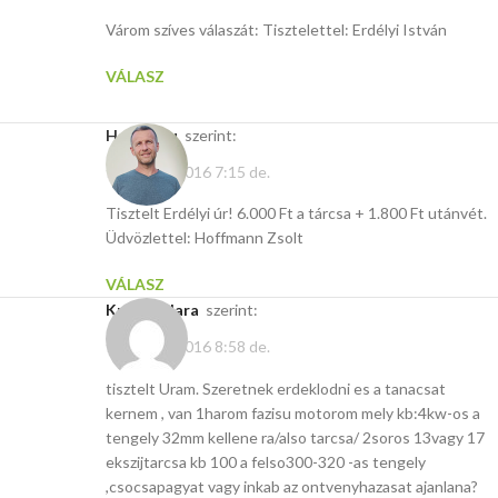
Várom szíves válaszát: Tisztelettel: Erdélyi István
VÁLASZ
Hasito.hu
szerint:
február 8, 2016 7:15 de.
Tisztelt Erdélyi úr! 6.000 Ft a tárcsa + 1.800 Ft utánvét.
Üdvözlettel: Hoffmann Zsolt
VÁLASZ
Kunyik Klara
szerint:
február 4, 2016 8:58 de.
tisztelt Uram. Szeretnek erdeklodni es a tanacsat
kernem , van 1harom fazisu motorom mely kb:4kw-os a
tengely 32mm kellene ra/also tarcsa/ 2soros 13vagy 17
ekszijtarcsa kb 100 a felso300-320 -as tengely
,csocsapagyat vagy inkab az ontvenyhazasat ajanlana?