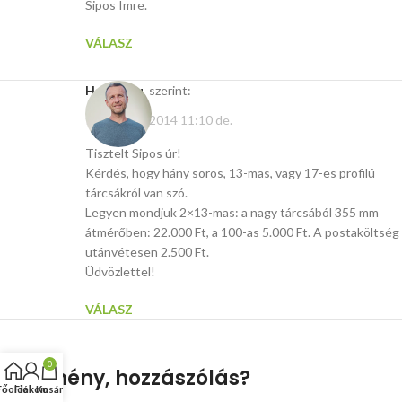
Sipos Imre.
VÁLASZ
Hasito.hu
szerint:
február 13, 2014 11:10 de.
Tisztelt Sipos úr!
Kérdés, hogy hány soros, 13-mas, vagy 17-es profilú
tárcsákról van szó.
Legyen mondjuk 2×13-mas: a nagy tárcsából 355 mm
átmérőben: 22.000 Ft, a 100-as 5.000 Ft. A postaköltség
utánvétesen 2.500 Ft.
Üdvözlettel!
VÁLASZ
0
Vélemény, hozzászólás?
Főoldal
Fiókom
Kosár