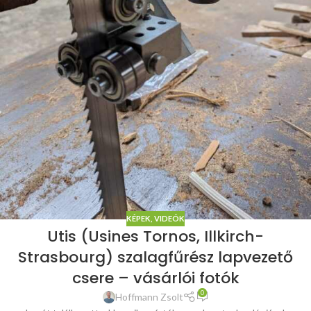
KÉPEK, VIDEÓK
Utis (Usines Tornos, Illkirch-
Strasbourg) szalagfűrész lapvezető
csere – vásárlói fotók
0
Hoffmann Zsolt