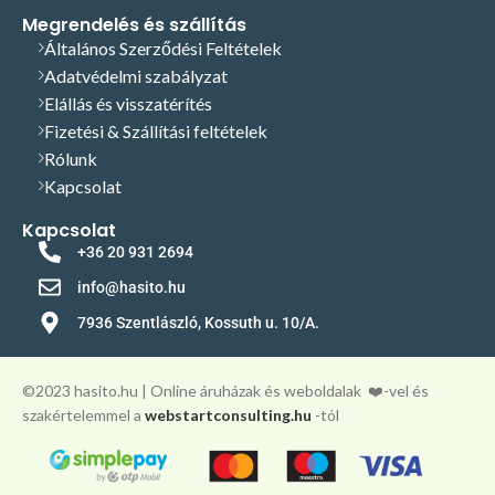
Megrendelés és szállítás
Általános Szerződési Feltételek
Adatvédelmi szabályzat
Elállás és visszatérítés
Fizetési & Szállítási feltételek
Rólunk
Kapcsolat
Kapcsolat
+36 20 931 2694
info@hasito.hu
7936 Szentlászló, Kossuth u. 10/A.
©️2023 hasito.hu | Online áruházak és weboldalak
❤️-vel és
szakértelemmel a
webstartconsulting.hu
-tól