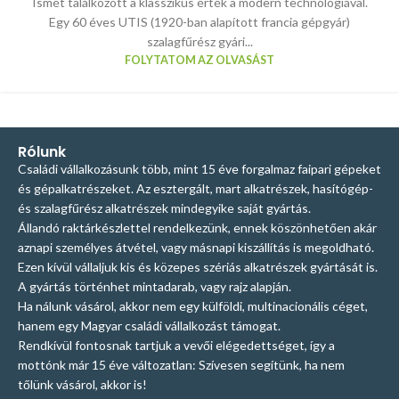
Ismét találkozott a klasszikus érték a modern technológiával.
Egy 60 éves UTIS (1920-ban alapított francia gépgyár)
szalagfűrész gyári...
FOLYTATOM AZ OLVASÁST
Rólunk
Családi vállalkozásunk több, mint 15 éve forgalmaz faipari gépeket
és gépalkatrészeket. Az esztergált, mart alkatrészek, hasítógép-
és szalagfűrész alkatrészek mindegyike saját gyártás.
Állandó raktárkészlettel rendelkezünk, ennek köszönhetően akár
aznapi személyes átvétel, vagy másnapi kiszállítás is megoldható.
Ezen kívül vállaljuk kis és közepes szériás alkatrészek gyártását is.
A gyártás történhet mintadarab, vagy rajz alapján.
Ha nálunk vásárol, akkor nem egy külföldi, multinacionális céget,
hanem egy Magyar családi vállalkozást támogat.
Rendkívül fontosnak tartjuk a vevői elégedettséget, így a
mottónk már 15 éve változatlan: Szívesen segítünk, ha nem
tőlünk vásárol, akkor is!