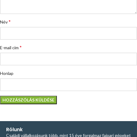
*
Név
*
E-mail cím
Honlap
Rólunk
Családi vállalkozásunk több, mint 15 éve forgalmaz faipari gépeket