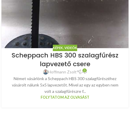
KÉPEK, VIDEÓK
Scheppach HBS 300 szalagfűrész
lapvezető csere
0
Hoffmann Zsolt
Német vásárlónk a Scheppach HBS 300 szalagfűrészéhez
vásárolt nálunk 5x5 lapvezetőt. Mivel az egy az egyben nem
volt a szalagfűrészre f...
FOLYTATOM AZ OLVASÁST