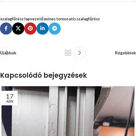
szalagfűrész lapvezető
usines tornos
utis szalagfűrész
Újabbak
Régebbiek
Kapcsolódó bejegyzések
17
JÚN