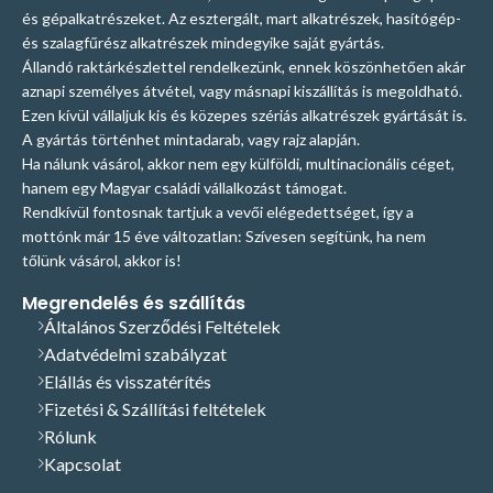
és gépalkatrészeket. Az esztergált, mart alkatrészek, hasítógép-
és szalagfűrész alkatrészek mindegyike saját gyártás.
Állandó raktárkészlettel rendelkezünk, ennek köszönhetően akár
aznapi személyes átvétel, vagy másnapi kiszállítás is megoldható.
Ezen kívül vállaljuk kis és közepes szériás alkatrészek gyártását is.
A gyártás történhet mintadarab, vagy rajz alapján.
Ha nálunk vásárol, akkor nem egy külföldi, multinacionális céget,
hanem egy Magyar családi vállalkozást támogat.
Rendkívül fontosnak tartjuk a vevői elégedettséget, így a
mottónk már 15 éve változatlan: Szívesen segítünk, ha nem
tőlünk vásárol, akkor is!
Megrendelés és szállítás
Általános Szerződési Feltételek
Adatvédelmi szabályzat
Elállás és visszatérítés
Fizetési & Szállítási feltételek
Rólunk
Kapcsolat