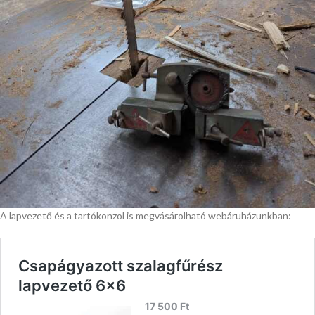
A lapvezető és a tartókonzol is megvásárolható webáruházunkban: