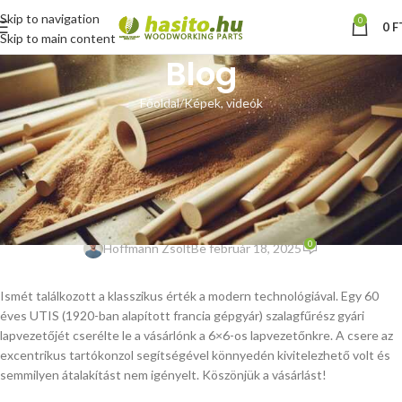
Skip to navigation
0
0
F
Skip to main content
Blog
Főoldal
Képek, videók
KÉPEK, VIDEÓK
Utis (Usines Tornos, Illkirch-
Strasbourg) szalagfűrész
lapvezető csere – vásárlói fotók
0
Hoffmann Zsolt
Be február 18, 2025
Ismét találkozott a klasszikus érték a modern technológiával. Egy 60
éves UTIS (1920-ban alapított francia gépgyár) szalagfűrész gyári
lapvezetőjét cserélte le a vásárlónk a 6×6-os lapvezetőnkre. A csere az
excentrikus tartókonzol segítségével könnyedén kivitelezhető volt és
semmilyen átalakítást nem igényelt. Köszönjük a vásárlást!